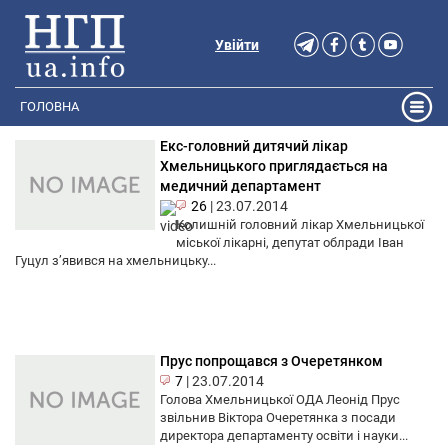
Увійти
ГОЛОВНА
Екс-головний дитячий лікар
Хмельницького приглядається на
медичний департамент
26
|
23.07.2014
Колишній головний лікар Хмельницької
міської лікарні, депутат облради Іван
Гуцул з’явився на хмельницьку...
Прус попрощався з Очеретянком
7
|
23.07.2014
Голова Хмельницької ОДА Леонід Прус
звільнив Віктора Очеретянка з посади
директора департаменту освіти і науки...