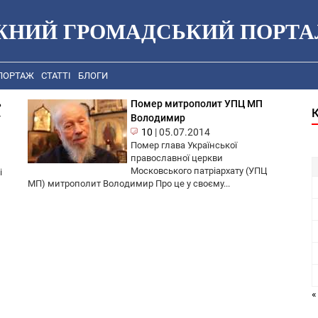
ЖНИЙ ГРОМАДСЬКИЙ ПОРТА
ПОРТАЖ
СТАТТІ
БЛОГИ
ь
Помер митрополит УПЦ МП
т
Володимир
10
|
05.07.2014
Помер глава Української
православної церкви
Московського патріархату (УПЦ
і
МП) митрополит Володимир Про це у своєму...
«