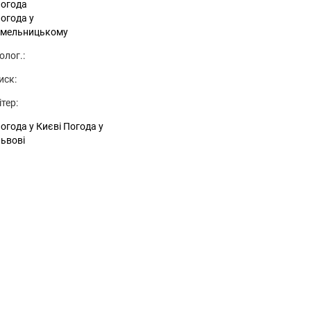
огода
огода у
мельницькому
олог.:
иск:
ітер:
огода у Києві
Погода у
ьвові