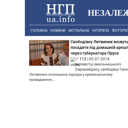
НЕЗАЛЕ
ГОЛОВНА
НОВИНИ
АКТУАЛЬНО
ІНТЕРВ’Ю
ФОТОРЕ
Свободівку Литвинюк можут
посадити під домашній ареш
через губернатора Пруса
112
|
05.07.2014
Активістці хмельницького
Євромайдану, свободівці Ганн
Литвинюк оголошена підозра у кримінальному
провадженні...