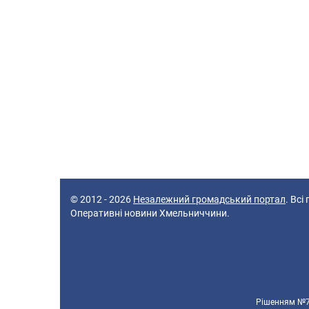
© 2012 - 2026
Незалежний громадський портал
. Всі
Оперативні новини Хмельниччини.
47 queries in 0,370 seconds.
Platform: Desktop.
Рішенням №70