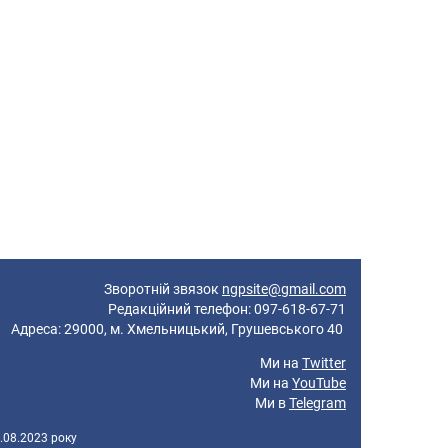
Зворотній звязок
ngpsite@gmail.com
Редакційний телефон: 097-618-67-71
реса: 29000, м. Хмельницький, Грушевського 40
Ми на
Twitter
Ми на
YouTube
Ми в
Telegram
.08.2023 року