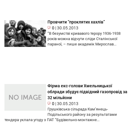
Провчити “проклятих хахлів”
0
|
30.05.2013
“В безумстві кривавого терору 1936-1938
років можна відчути сліди Сталінської
параної, – пише академік Мирослав...
Фірма екс-голови Хмельницької
облради збудує підвідний газопровід за
32 мільйони
0
|
30.05.2013
Грушківська сільрада Кам’янець-
Подільського району за результатами
тендера уклала угоду з ПАТ “Будівельно-монтажне...