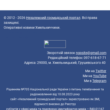
© 2012 - 2026
Незалежний громадський портал
. Всі права
захищені.
Оперативні новини Хмельниччини.
87 queries in 0,421 seconds.
Platform: Mobile.
Зворотній звязок
ngpsite@gmail.com
Редакційний телефон: 097-618-67-71
Адреса: 29000, м. Хмельницький, Грушевського 40
Ми на
Twitter
Ми на
YouTube
Ми в
Telegram
Рішенням №705 Національної ради України з питань телебачення та
радіомовлення від 10.08.2023 року
сайт «Незалежний громадський портал» зареєстровано як ЗМІ,
відомості внесено до Реєстру
суб’єктів у сфері медіа та присвоєно ідентифікатор медіа – R40-01167