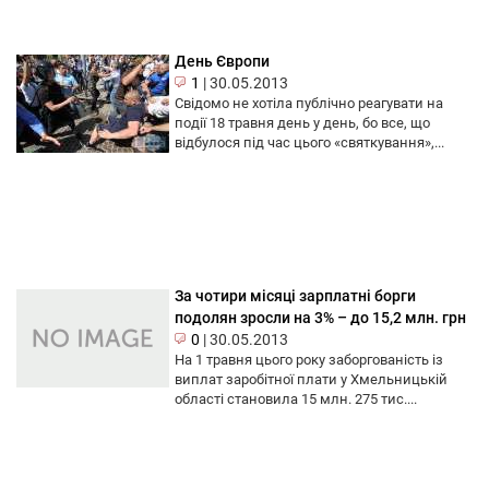
День Європи
1
|
30.05.2013
Свідомо не хотіла публічно реагувати на
події 18 травня день у день, бо все, що
відбулося під час цього «святкування»,...
За чотири місяці зарплатні борги
подолян зросли на 3% – до 15,2 млн. грн
0
|
30.05.2013
На 1 травня цього року заборгованість із
виплат заробітної плати у Хмельницькій
області становила 15 млн. 275 тис....