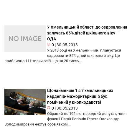
У Хмельницькій області до оздровлення
залучать 85% дітей шкільного віку –
ОДА
0
|
30.05.2013
У 2013 році на Хмельниччині планується
оздоровити 85% дітей шкільного віку. Це
приблизно 111 тисяч осіб, що на 20 тисяч...
Щонайменше 1 з 7 хмельницьких
нардепів-мажоритарників був
помічений у кнопкодавстві
0
|
30.05.2013
Обраний по 192 в.о. народний депутат, член
фракції Партії Регіонів Герега Олександр
Володимирович нехтує обов’язком...