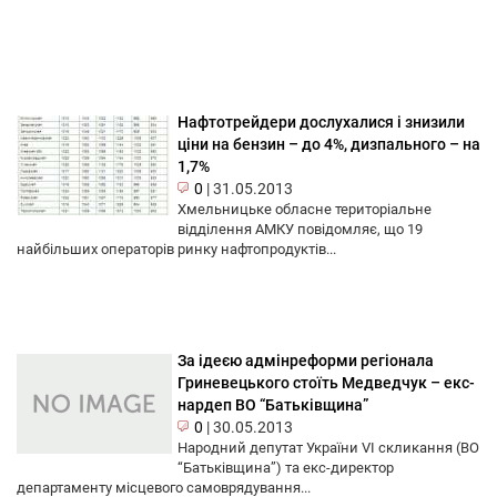
Нафтотрейдери дослухалися і знизили
ціни на бензин – до 4%, дизпального – на
1,7%
0
|
31.05.2013
Хмельницьке обласне територіальне
відділення АМКУ повідомляє, що 19
найбільших операторів ринку нафтопродуктів...
За ідеєю адмінреформи регіонала
Гриневецького стоїть Медведчук – екс-
нардеп ВО “Батьківщина”
0
|
30.05.2013
Народний депутат України VI скликання (ВО
“Батьківщина”) та екс-директор
департаменту місцевого самоврядування...