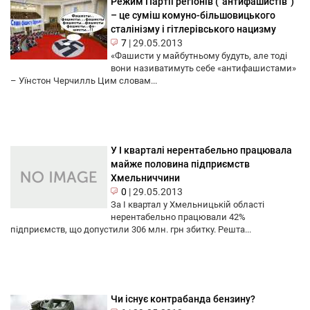
Режим Партії регіонів (“антифашистів”)
– це суміш комуно-більшовицького
сталінізму і гітлерівського нацизму
7
|
29.05.2013
«Фашисти у майбутньому будуть, але тоді
вони називатимуть себе «антифашистами»
– Уїнстон Черчилль Цим словам...
У I кварталі нерентабельно працювала
майже половина підприємств
Хмельниччини
0
|
29.05.2013
За I квартал у Хмельницькій області
нерентабельно працювали 42%
підприємств, що допустили 306 млн. грн збитку. Решта...
Чи існує контрабанда бензину?