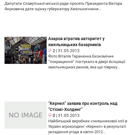
Депутати Славутської міської ради просять Президента Віктора
Януковича дати оцінку губернатору Хмельниччини...
Азаров втратив авторитет у
хмельницьких базарників
2
|
31.05.2013
Фото Віталія Тараненка Економічне
“покращення” постукало в двері Асоціації
хмельницьких ринків, яка ще півроку...
“Кернел” заявив про контроль над
“Стіомі-Холдинг”
0
|
31.05.2013
Найбільший виробник соняшникової олії в
Україні агрохолдинг «Кернел» в результаті
укладення угоди в квітні 2012...