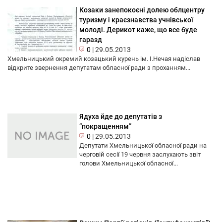
Козаки занепокоєні долею облцентру
туризму і краєзнавства учнівської
молоді. Дерикот каже, що все буде
гаразд
0
|
29.05.2013
Хмельницький окремий козацький курень ім. І.Нечая надіслав
відкрите звернення депутатам обласної ради з проханням...
Ядуха йде до депутатів з
“покращенням”
0
|
29.05.2013
Депутати Хмельницької обласної ради на
черговій сесії 19 червня заслухають звіт
голови Хмельницької обласної...