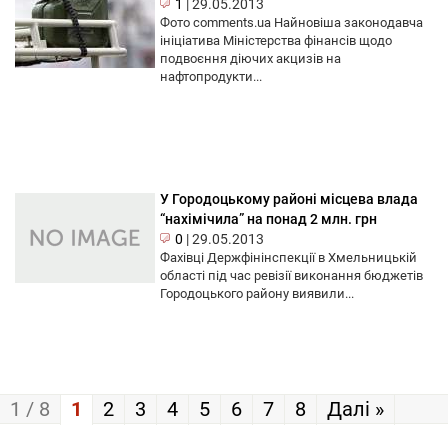
1
|
29.05.2013
Фото comments.ua Найновіша законодавча
ініціатива Міністерства фінансів щодо
подвоєння діючих акцизів на
нафтопродукти...
У Городоцькому районі місцева влада
“нахімічила” на понад 2 млн. грн
0
|
29.05.2013
Фахівці Держфінінспекції в Хмельницькій
області під час ревізії виконання бюджетів
Городоцького району виявили...
1 / 8
1
2
3
4
5
6
7
8
Далі »