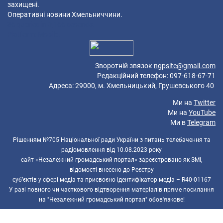
захищені.
Оперативні новини Хмельниччини.
36 queries in 0,166 seconds.
Platform: Mobile.
Зворотній звязок
ngpsite@gmail.com
Редакційний телефон: 097-618-67-71
Адреса: 29000, м. Хмельницький, Грушевського 40
Ми на
Twitter
Ми на
YouTube
Ми в
Telegram
Рішенням №705 Національної ради України з питань телебачення та
радіомовлення від 10.08.2023 року
сайт «Незалежний громадський портал» зареєстровано як ЗМІ,
відомості внесено до Реєстру
суб’єктів у сфері медіа та присвоєно ідентифікатор медіа – R40-01167
У разі повного чи часткового відтворення матеріалів пряме посилання
на "Незалежний громадський портал" обов'язкове!