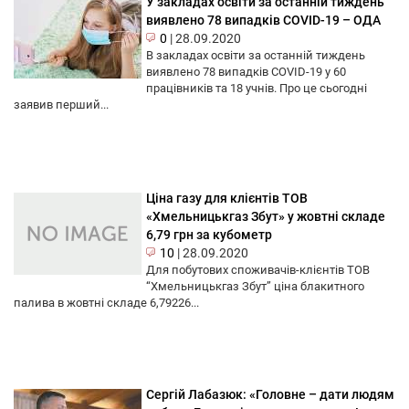
У закладах освіти за останній тиждень
виявлено 78 випадків COVID-19 – ОДА
0
|
28.09.2020
В закладах освіти за останній тиждень
виявлено 78 випадків COVID-19 у 60
працівників та 18 учнів. Про це сьогодні
заявив перший...
Ціна газу для клієнтів ТОВ
«Хмельницькгаз Збут» у жовтні складе
6,79 грн за кубометр
10
|
28.09.2020
Для побутових споживачів-клієнтів ТОВ
“Хмельницькгаз Збут” ціна блакитного
палива в жовтні складе 6,79226...
Сергій Лабазюк: «Головне – дати людям