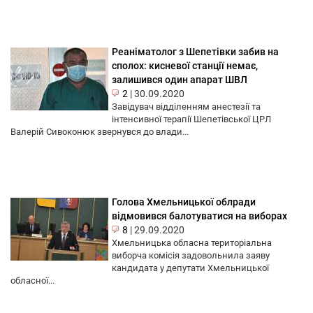
Реаніматолог з Шепетівки забив на
сполох: кисневої станції немає,
залишився один апарат ШВЛ
2
|
30.09.2020
Завідувач відділенням анестезії та
інтенсивної терапії Шепетівської ЦРЛ
Валерій Сивоконюк звернувся до влади...
Голова Хмельницької облради
відмовився балотуватися на виборах
8
|
29.09.2020
Хмельницька обласна територіальна
виборча комісія задовольнила заяву
кандидата у депутати Хмельницької
обласної...