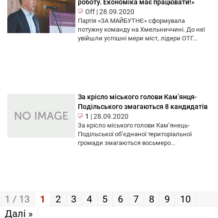
роботу. Економіка має працювати!»
Off
|
28.09.2020
Партія «ЗА МАЙБУТНЄ» сформувала
потужну команду на Хмельниччині. До неї
увійшли успішні мери міст, лідери ОТГ...
За крісло міського голови Кам’янця-
Подільського змагаються 8 кандидатів
1
|
28.09.2020
За крісло міського голови Кам’янець-
Подільської об’єднаної територіальної
громади змагаються восьмеро...
1 / 13
1
2
3
4
5
6
7
8
9
10
Далі »