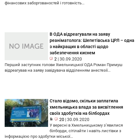
фінансових заборгованостей і готовність...
В ОДА відреагували на заяву
реаніматолога: Шепетівська ЦРЛ – одна
з найкращих в області щодо
забезпечення киснем
2
|
30.09.2020
Перший заступник голови Хмельницької ОДА Роман Примуш
відреагував на заяву завідувача відділенням анестезії...
Стало відомо, скільки заплатила
хмельницька влада за висвітлення
своїх здобутків на білбордах
20
|
30.09.2020
У вересні в Хмельницькому з’явилися
білборди, сітілайти і навіть листівки з
інформацією про здобутки міської...