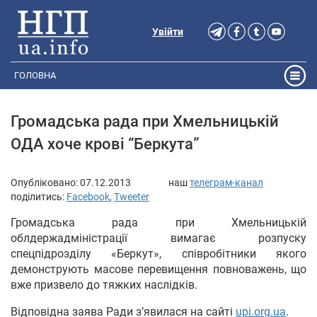
Увійти
ГОЛОВНА
Громадська рада при Хмельницькій
ОДА хоче крові “Беркута”
Опубліковано:
07.12.2013
наш
телеграм-канал
поділитись:
Facebook
,
Tweeter
Громадська рада при Хмельницькій
облдержадміністрації вимагає розпуску
спецпідрозділу «Беркут», співробітники якого
демонструють масове перевищення повноважень, що
вже призвело до тяжких наслідків.
Відповідна заява Ради з’явилася на сайті
upi.org.ua
.