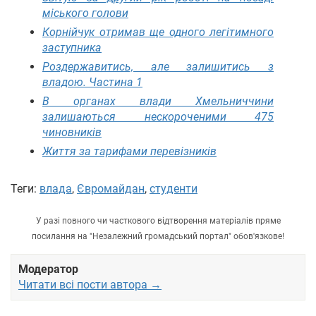
міського голови
Корнійчук отримав ще одного легітимного
заступника
Роздержавитись, але залишитись з
владою. Частина 1
В органах влади Хмельниччини
залишаються нескороченими 475
чиновників
Життя за тарифами перевізників
Теги:
влада
,
Євромайдан
,
студенти
У разі повного чи часткового відтворення матеріалів пряме
посилання на "Незалежний громадський портал" обов'язкове!
Модератор
Читати всі пости автора →