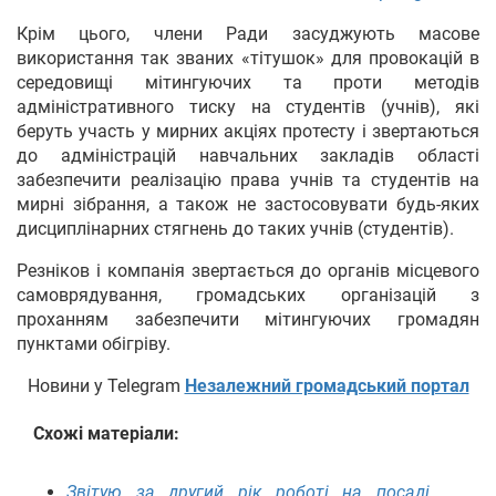
Крім цього, члени Ради засуджують масове
використання так званих «тітушок» для провокацій в
середовищі мітингуючих та проти методів
адміністративного тиску на студентів (учнів), які
беруть участь у мирних акціях протесту і звертаються
до адміністрацій навчальних закладів області
забезпечити реалізацію права учнів та студентів на
мирні зібрання, а також не застосовувати будь-яких
дисциплінарних стягнень до таких учнів (студентів).
Резніков і компанія звертається до органів місцевого
самоврядування, громадських організацій з
проханням забезпечити мітингуючих громадян
пунктами обігріву.
Новини у Telegram
Незалежний громадський портал
Схожі матеріали:
Звітую за другий рік роботі на посаді