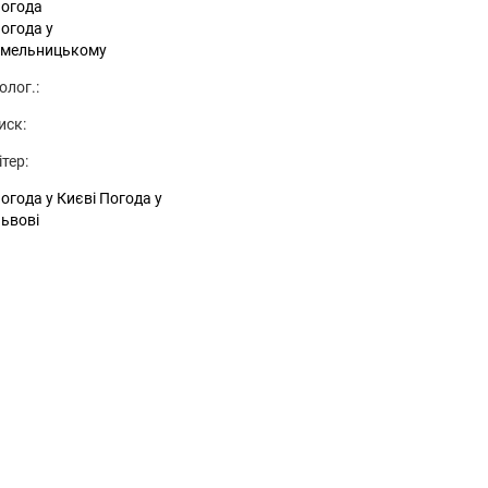
огода
огода у
мельницькому
олог.:
иск:
ітер:
огода у Києві
Погода у
ьвові