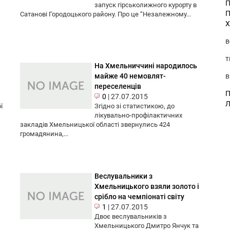
П
запуск гірськолижного курорту в
П
Сатанові Городоцького району. Про це “Незалежному...
Х
в
т
На Хмельниччині народилось
в
майже 40 немовлят-
переселенців
П
0
|
27.07.2015
Л
ї
Згідно зі статистикою, до
лікувально-профілактичних
закладів Хмельницької області звернулись 424
громадянина,...
Веслувальники з
Хмельницького взяли золото і
срібло на чемпіонаті світу
1
|
27.07.2015
Двоє веслувальників з
Хмельницького Дмитро Янчук та