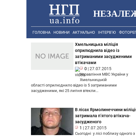
НЕЗАЛЕ
ГОЛОВНА
НОВИНИ
АКТУАЛЬНО
ІНТЕРВ’Ю
ФОТОРЕ
Хмельницька міліція
оприлюднила відео із
затриманими засудженими
втікачами
0
|
27.07.2015
Управління МВС України у
Хмельницькій
області оприлюднило відео із 5 затриманими
засудженими, які 25 липня втекли...
В лісах Ярмолинеччини міліці
затримала п’ятого втікача-
засудженого
1
|
27.07.2015
Сьогодні у лісі поблизу одного з