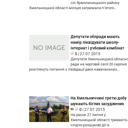
сіл Ярмолинецького району
Хмельницької області міліція затримала п’ятого...
Депутати облради мають
намір ліквідувати школу-
інтернат і учбовий комбінат
0
|
27.07.2015
Депутати Хмельницької обласно
ради на черговій сесії 20 серпня
розглянуть питання з ліквідації двох навачальних...
На Хмельниччині третю добу
шукають біглих засуджених
0
|
27.07.2015
На ранок 27 липня у
Хмельницькій області тривають
слідчо-розшукові дії із