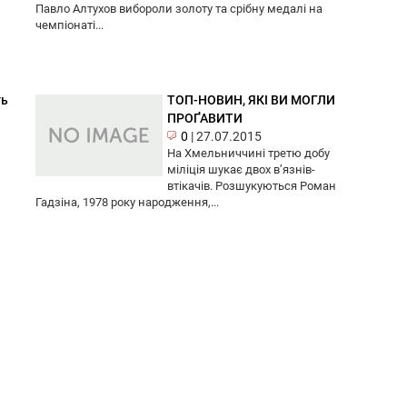
Павло Алтухов вибороли золоту та срібну медалі на
чемпіонаті...
ть
ТОП-НОВИН, ЯКІ ВИ МОГЛИ
ПРОҐАВИТИ
0
|
27.07.2015
На Хмельниччині третю добу
міліція шукає двох в’язнів-
втікачів. Розшукуються Роман
Гадзіна, 1978 року народження,...