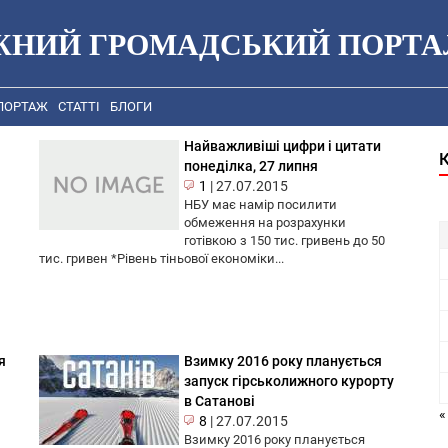
ЖНИЙ ГРОМАДСЬКИЙ ПОРТА
ПОРТАЖ
СТАТТІ
БЛОГИ
Найважливіші цифри і цитати
понеділка, 27 липня
1
|
27.07.2015
НБУ має намір посилити
обмеження на розрахунки
готівкою з 150 тис. гривень до 50
тис. гривен *Рівень тіньової економіки...
я
Взимку 2016 року планується
запуск гірськолижного курорту
в Сатанові
«
8
|
27.07.2015
Взимку 2016 року планується