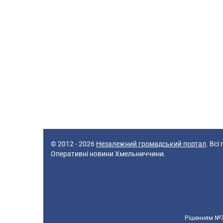
© 2012 - 2026
Незалежний громадський портал
. Всі
Оперативні новини Хмельниччини.
45 queries in 0,229 seconds.
Platform: Desktop.
Рішенням №70