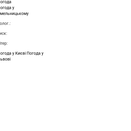
огода
огода у
мельницькому
олог.:
иск:
ітер:
огода у Києві
Погода у
ьвові