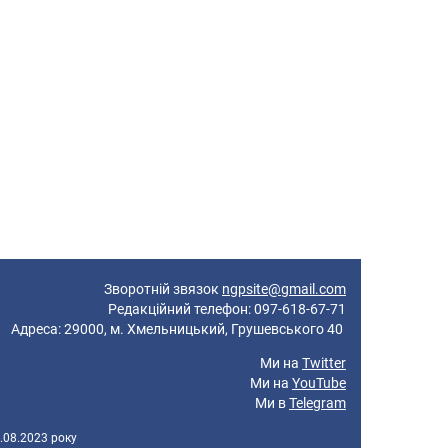
Зворотній звязок
ngpsite@gmail.com
Редакційний телефон: 097-618-67-71
реса: 29000, м. Хмельницький, Грушевського 40
Ми на
Twitter
Ми на
YouTube
Ми в
Telegram
.08.2023 року