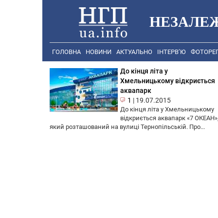
НЕЗАЛЕ
ГОЛОВНА
НОВИНИ
АКТУАЛЬНО
ІНТЕРВ’Ю
ФОТОРЕ
До кінця літа у
Хмельницькому відкриється
аквапарк
1
|
19.07.2015
До кінця літа у Хмельницькому
відкриється аквапарк «7 ОКЕАН»
який розташований на вулиці Тернопільській. Про...