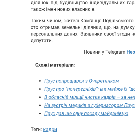
ділянок під будівництво індивідуальних га
також імен нових власників.
Таким чином, жителі Кам’янця-Подільського
хто отримав земельні ділянки, що, на думк
персональних даних. Заявники своєї згоди 
депутати.
Новини у Telegram
Нез
Схожі матеріали:
Прус попрощався з Очеретянком
Прус про “попєрєдніків”: ми майже їх “
В обласній міліції чистка кадрів – за не
На зустріч медиків з губернатором Пру
Прус дав ще одну посаду майданівцю
Теги:
кадри