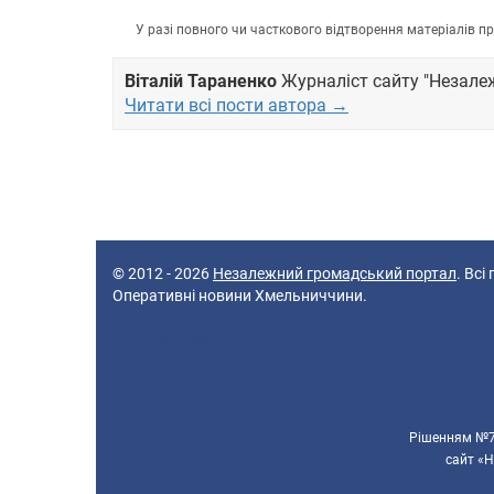
У разі повного чи часткового відтворення матеріалів 
Віталій Тараненко
Журналіст сайту "Незале
Читати всі пости автора →
© 2012 - 2026
Незалежний громадський портал
. Всі
Оперативні новини Хмельниччини.
52 queries in 0,086 seconds.
Platform: Desktop.
Рішенням №70
сайт «Н