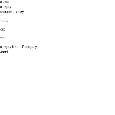
огода
огода у
мельницькому
лог.:
ск:
тер:
года у Києві
Погода у
ьвові