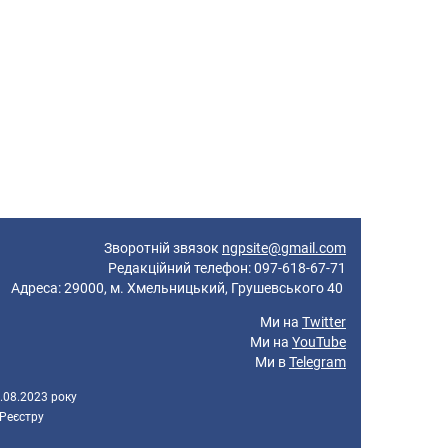
Зворотній звязок
ngpsite@gmail.com
Редакційний телефон: 097-618-67-71
реса: 29000, м. Хмельницький, Грушевського 40
Ми на
Twitter
Ми на
YouTube
Ми в
Telegram
.08.2023 року
 Реєстру