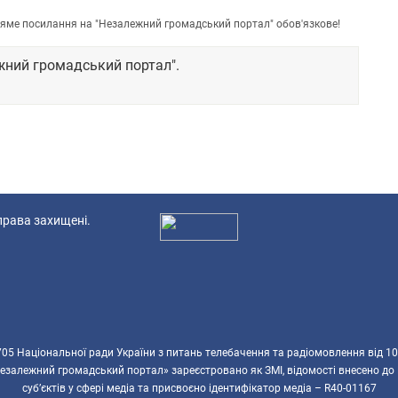
пряме посилання на "Незалежний громадський портал" обов'язкове!
жний громадський портал".
 права захищені.
Ад
5 Національної ради України з питань телебачення та радіомовлення від 10
езалежний громадський портал» зареєстровано як ЗМІ, відомості внесено до
суб’єктів у сфері медіа та присвоєно ідентифікатор медіа – R40-01167