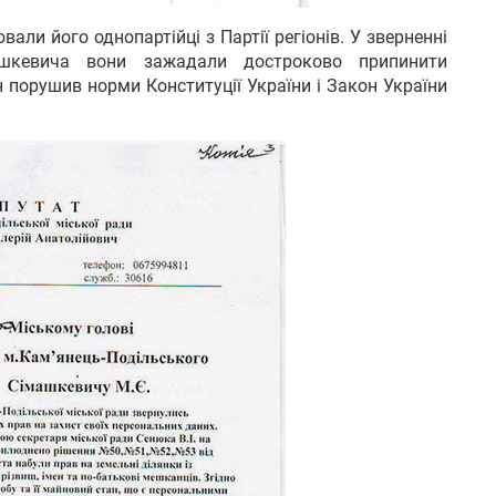
али його однопартійці з Партії регіонів. У зверненні
ашкевича вони зажадали достроково припинити
н порушив норми Конституції України і Закон України