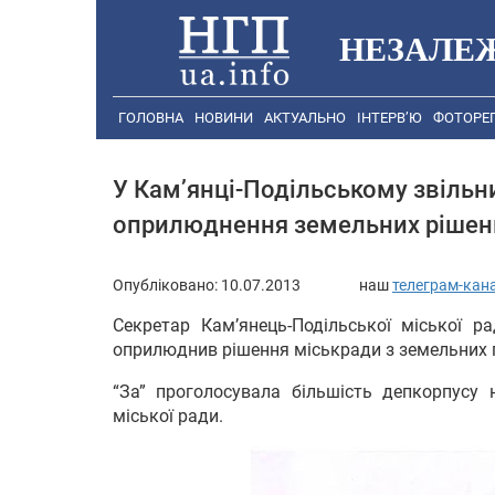
НЕЗАЛЕ
ГОЛОВНА
НОВИНИ
АКТУАЛЬНО
ІНТЕРВ’Ю
ФОТОРЕ
У Кам’янці-Подільському звільн
оприлюднення земельних рішен
Опубліковано:
10.07.2013
наш
телеграм-кан
Секретар Кам’янець-Подільської міської р
оприлюднив рішення міськради з земельних 
“За” проголосувала більшість депкорпусу н
міської ради.