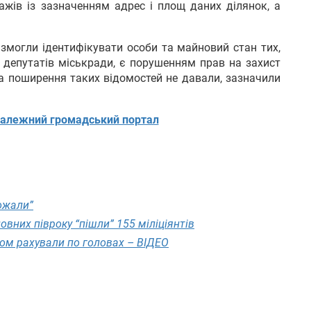
ражів із зазначенням адрес і площ даних ділянок, а
 змогли ідентифікувати особи та майновий стан тих,
у депутатів міськради, є порушенням прав на захист
на поширення таких відомостей не давали, зазначили
алежний громадський портал
дожали”
повних півроку “пішли” 155 міліціянтів
сом рахували по головах – ВІДЕО