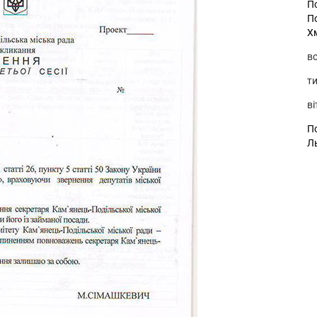
П
П
Х
во
ти
ві
По
Л