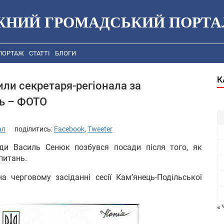
ЖНИЙ ГРОМАДСЬКИЙ ПОРТА
ПОРТАЖ
СТАТТІ
БЛОГИ
К
или секретаря-регіонала за
ь – ФОТО
ал
поділитись:
Facebook
,
Tweeter
ади Василь Сенюк позбувся посади після того, як
питань.
а черговому засіданні сесії Кам’янець-Подільської
« 