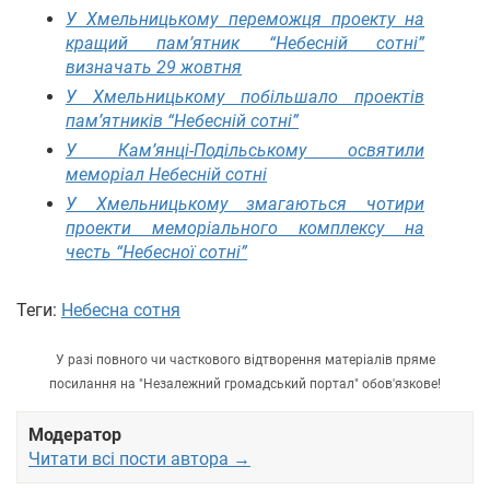
У Хмельницькому переможця проекту на
кращий пам’ятник “Небесній сотні”
визначать 29 жовтня
У Хмельницькому побільшало проектів
пам’ятників “Небесній сотні”
У Кам’янці-Подільському освятили
меморіал Небесній сотні
У Хмельницькому змагаються чотири
проекти меморіального комплексу на
честь “Небесної сотні”
Теги:
Небесна сотня
У разі повного чи часткового відтворення матеріалів пряме
посилання на "Незалежний громадський портал" обов'язкове!
Модератор
Читати всі пости автора →