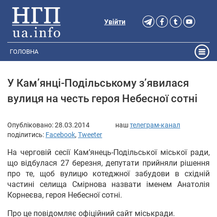
Увійти
ГОЛОВНА
У Кам’янці-Подільському з’явилася
вулиця на честь героя Небесної сотні
Опубліковано:
28.03.2014
наш
телеграм-канал
поділитись:
Facebook
,
Tweeter
На черговій сесії Кам’янець-Подільської міської ради,
що відбулася 27 березня, депутати прийняли рішення
про те, щоб вулицю котеджної забудови в східній
частині селища Смірнова назвати іменем Анатолія
Корнеєва, героя Небесної сотні.
Про це повідомляє офіційний сайт міськради.