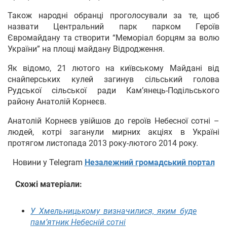
Також народні обранці проголосували за те, щоб
назвати Центральний парк парком Героїв
Євромайдану та створити “Меморіал борцям за волю
України” на площі майдану Відродження.
Як відомо, 21 лютого на київському Майдані від
снайперських кулей загинув сільський голова
Рудської сільської ради Кам’янець-Подільського
району Анатолій Корнеєв.
Анатолій Корнеєв увійшов до героїв Небесної сотні –
людей, котрі заганули мирних акціях в Україні
протягом листопада 2013 року-лютого 2014 року.
Новини у Telegram
Незалежний громадський портал
Схожі матеріали:
У Хмельницькому визначилися, яким буде
пам’ятник Небесній сотні