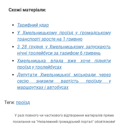
Схожі матеріали:
Тарифний удар
У Хмельницькому проїзд у громадському
транспорті зросте на 1 гривню
3 28 грудня у Хмельницькому запускають
нічні тролейбуси за тарифом 6 гривень
Хмельницька влада вже хоче підняти
проїзд у тролейбусах
Депутати Хмельницької міськради через
сесію знизили вартість проїзду у
маршрутках і автобусах
Теги:
проїзд
У разі повного чи часткового відтворення матеріалів пряме
посилання на "Незалежний громадський портал" обов'язкове!