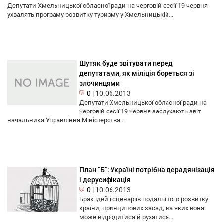
Депутати Хмельницької обласної ради на черговій сесії 19 червня
ухвалять програму розвитку туризму у Хмельницькій...
Шутяк буде звітувати перед
депутатами, як міліція бореться зі
злочинцями
0
|
10.06.2013
Депутати Хмельницької обласної ради на
черговій сесії 19 червня заслухають звіт
начальника Управління Міністерства...
План “Б”: Україні потрібна дерадянізація
і дерусифікація
0
|
10.06.2013
Брак ідей і сценаріїв подальшого розвитку
країни, принципових засад, на яких вона
може відродитися й рухатися...