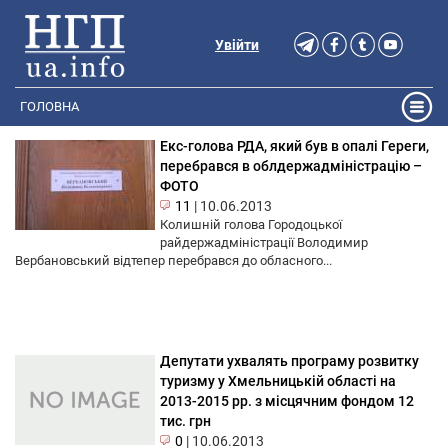
Увійти
ГОЛОВНА
Екс-голова РДА, який був в опалі Гереги,
перебрався в облдержадміністрацію –
ФОТО
11
|
10.06.2013
Колишній голова Городоцької
райдержадміністрації Володимир
Вербановський відтепер перебрався до обласного...
Депутати ухвалять програму розвитку
туризму у Хмельницькій області на
2013-2015 рр. з місцячним фондом 12
тис. грн
0
|
10.06.2013