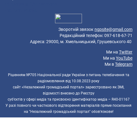
46 queries in 0,387 seconds.
Platform: Mobile.
Зворотній звязок
ngpsite@gmail.com
Редакційний телефон: 097-618-67-71
Адреса: 29000, м. Хмельницький, Грушевського 40
Ми на
Twitter
Ми на
YouTube
Ми в
Telegram
Рішенням №705 Національної ради України з питань телебачення та
радіомовлення від 10.08.2023 року
сайт «Незалежний громадський портал» зареєстровано як ЗМІ,
відомості внесено до Реєстру
суб’єктів у сфері медіа та присвоєно ідентифікатор медіа – R40-01167
У разі повного чи часткового відтворення матеріалів пряме посилання
на "Незалежний громадський портал" обов'язкове!