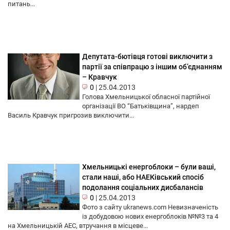
питань...
Депутата-бютівця готові виключити з
партії за співпрацю з іншим об’єднанням
– Кравчук
0
|
25.04.2013
Голова Хмельницької обласної партійної
організації ВО “Батьківщина”, нардеп
Василь Кравчук пригрозив виключити...
Хмельницькі енергоблоки – були ваші,
стали наші, або НАЕКівський спосіб
подолання соціальних дисбалансів
0
|
25.04.2013
Фото з сайту ukranews.com Невизначеність
із добудовою нових енергоблоків №№3 та 4
на Хмельницькій АЕС, втручання в місцеве...