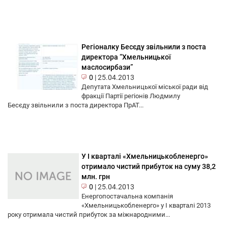
Регіоналку Бесєду звільнили з поста
директора “Хмельницької
маслосирбази”
0
|
25.04.2013
Депутата Хмельницької міської ради від
фракції Партії регіонів Людмилу
Бесєду звільнили з поста директора ПрАТ...
У I кварталі «Хмельницькобленерго»
отримало чистий прибуток на суму 38,2
млн. грн
0
|
25.04.2013
Енергопостачальна компанія
«Хмельницькобленерго» у I кварталі 2013
року отримала чистий прибуток за міжнародними...