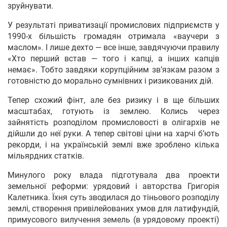
зруйнувати.
У результаті приватизації промислових підприємств у
1990-х більшість громадян отримала «ваучери з
маслом». І лише дехто — все інше, завдячуючи правилу
«Хто перший встав — того і капці, а інших капців
немає». Тобто завдяки корупційним зв’язкам разом з
готовністю до морально сумнівних і ризикованих дій.
Тепер схожий фінт, але без ризику і в ще більших
масштабах, готують із землею. Колись через
зайнятість розподілом промисловості в олігархів не
дійшли до неї руки. А тепер світові ціни на харчі б’ють
рекорди, і на українській землі вже зроблено кілька
мільярдних статків.
Минулого року влада підготувала два проекти
земельної реформи: урядовий і авторства Григорія
Калетника. Їхня суть зводилася до тіньового розподілу
землі, створення привілейованих умов для латифундій,
примусового вилучення земель (в урядовому проекті)