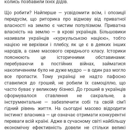
колись позбавили їхніх дідів.
Що робити? Найперше — усвідомити всім, і опозиції
передусім, що риторика про відмову від приватної
власності на землю є чистим популізмом. Приватна
власність на землю — в крові українців. Більшовики
називали українців «куркульською нацією», тобто
нацією не верхівки і плебсу, як це є в деяких інших
народів, а саме масового середнього класу. Історики
пояснюють це історичними обставинами:
перебуваючи в постійних війнах, займатися
накопиченням було не дуже мудро — в один раз могло
все пропасти. Тому українці не надто пафосно
ставилися до грошей, не робили їх самоціллю, що
часто буває у великому бізнесі. До грошей в українців
сформувалося ставлення не сакральне, а
інструментальне — забезпечити собі та своїй сім’ї
гідний рівень життя. На сьогодні масово відродити
інстинкт власника — це означає отримати конкурентні
переваги всій країні. Адже в сучасному світі найбільшу
економічну ефективність довели не стільки великі