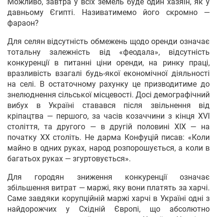
Можливо, завтра у всіх земель буде один хазяїн, як у
давньому Єгипті. Називатимемо його скромно —
фараон?
Для селян відсутність обмежень щодо оренди означає
тотальну залежність від «феодала», відсутність
конкуренції в питанні ціни оренди, на ринку праці,
вразливість взагалі будь-якої економічної діяльності
на селі. В остаточному рахунку це призводитиме до
знелюднення сільської місцевості. Досі демографічний
вибух в Україні ставався після звільнення від
кріпацтва — першого, за часів козаччини з кінця XVI
століття, та другого — в другій половині XIX — на
початку XX століть. Не дарма Конфуцій писав: «Коли
майно в одних руках, народ розпорошується, а коли в
багатьох руках — згуртовується».
Для городян зниження конкуренції означає
збільшення витрат — маржі, яку вони платять за харчі.
Саме завдяки корупційній маржі харчі в Україні одні з
найдорожчих у Східній Європі, що абсолютно