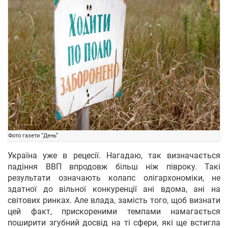
Фото газети “День”
Україна уже в рецесії. Нагадаю, так визначається
падіння ВВП впродовж більш ніж півроку. Такі
результати означають колапс олігархономіки, не
здатної до вільної конкуренції ані вдома, ані на
світових ринках. Але влада, замість того, щоб визнати
цей факт, прискореними темпами намагається
поширити згубний досвід на ті сфери, які ще встигла