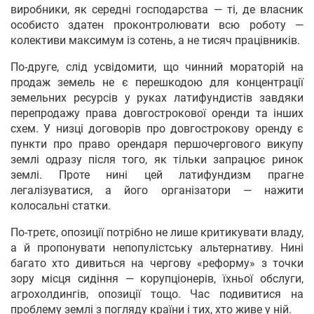
виробники, як середні господарства — ті, де власник
особисто здатен проконтролювати всю роботу —
колективи максимум із сотень, а не тисяч працівників.
По-друге, слід усвідомити, що чинний мораторій на
продаж земель не є перешкодою для концентрації
земельних ресурсів у руках латифундистів завдяки
перепродажу права довгострокової оренди та інших
схем. У низці договорів про довгострокову оренду є
пункти про право орендаря першочергового викупу
землі одразу після того, як тільки запрацює ринок
землі. Проте нині цей латифундизм прагне
легалізуватися, а його організатори — нажити
колосальні статки.
По-третє, опозиції потрібно не лише критикувати владу,
а й пропонувати непопулістську альтернативу. Нині
багато хто дивиться на чергову «реформу» з точки
зору місця сидіння — корупціонерів, їхньої обслуги,
агрохолдингів, опозиції тощо. Час подивитися на
проблему землі з погляду країни і тих, хто живе у ній.