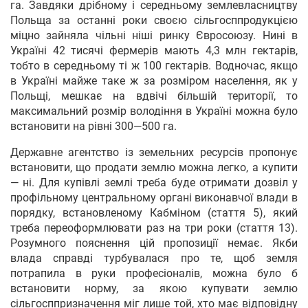
га. Завдяки дрібному і середньому землевласництву
Польща за останні роки своєю сільгосппродукцією
міцно зайняла чільні ніші ринку Євросоюзу. Нині в
Україні 42 тисячі фермерів мають 4,3 млн гектарів,
тобто в середньому ті ж 100 гектарів. Водночас, якщо
в Україні майже таке ж за розміром населення, як у
Польщі, мешкає на вдвічі більшій території, то
максимальний розмір володіння в Україні можна було
встановити на рівні 300—500 га.
Державне агентство із земельних ресурсів пропонує
встановити, що продати землю можна легко, а купити
— ні. Для купівлі землі треба буде отримати дозвіл у
профільному центральному органі виконавчої влади в
порядку, встановленому Кабміном (стаття 5), який
треба переоформлювати раз на три роки (стаття 13).
Розумного пояснення цій пропозиції немає. Якби
влада справді турбувалася про те, щоб земля
потрапила в руки професіоналів, можна було б
встановити норму, за якою купувати землю
сільгосппризначення міг лише той, хто має відповідну