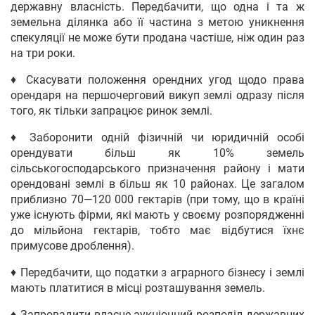
державну власність. Передбачити, що одна і та ж
земельна ділянка або її частина з метою уникнення
спекуляції не може бути продана частіше, ніж один раз
на три роки.
♦ Скасувати положення орендних угод щодо права
орендаря на першочерговий викуп землі одразу після
того, як тільки запрацює ринок землі.
♦ Заборонити одній фізичній чи юридичній особі
орендувати більш як 10% земель
сільськогосподарського призначення району і мати
орендовані землі в більш як 10 районах. Це загалом
приблизно 70—120 000 гектарів (при тому, що в країні
уже існують фірми, які мають у своєму розпорядженні
до мільйона гектарів, тобто має відбутися їхнє
примусове дроблення).
♦ Передбачити, що податки з аграрного бізнесу і землі
мають платитися в місці розташування земель.
♦ Запровадити власне аукціонний розподіл державних