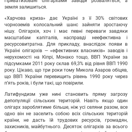
Приватизовані олігархами заводи розваляться, а
земля залишиться.
«Харчова криза» дає Україні з її 30% світових
чорноземів колосальний шанс зайняти зростаючу
нішу. Олігархія, хоч і має певні переваги завдяки
масштабам капіталів, насправді неефективна і
ресурсовитратна. Для прикладу, внаслідок появи в
Україні олігархів — «ефективних власників» заводів і
нерухомості на Кіпрі, Монако тощо, ВВП України за
підсумками 2011 року склав 69,3% від рівня ВВП 1990
року. Цікаво, що три роки тому Микола Азаров обіцяв,
що ВВП України перевищить рівень 1990 року через
п’ять років, і були такі, що повірили.
Латифундизм уже нині становить пряму загрозу
депопуляції сільських територій. Навіть якщо один
олігарх зароблятиме більше, ніж усі селяни разом, все
одно він не заселить собою всіх сільських територій
країни, не дасть їй трудових ресурсів, громадян,
захисників, майбутнього. Десяток олігархів за всього