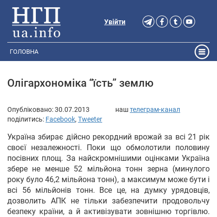
Увійти
ГОЛОВНА
Олігархономіка “їсть” землю
Опубліковано:
30.07.2013
наш
телеграм-канал
поділитись:
Facebook
,
Tweeter
Україна збирає дійсно рекордний врожай за всі 21 рік
своєї незалежності. Поки що обмолотили половину
посівних площ. За найскромнішими оцінками Україна
збере не менше 52 мільйона тонн зерна (минулого
року було 46,2 мільйона тонн), а максимум може бути і
всі 56 мільйонів тонн. Все це, на думку урядовців,
дозволить АПК не тільки забезпечити продовольчу
безпеку країни, а й активізувати зовнішню торгівлю.