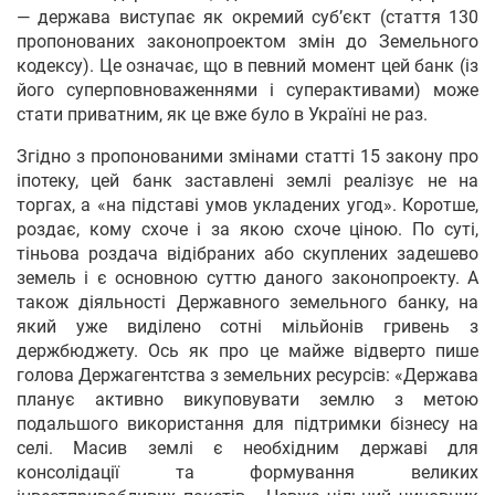
— держава виступає як окремий суб’єкт (стаття 130
пропонованих законопроектом змін до Земельного
кодексу). Це означає, що в певний момент цей банк (із
його суперповноваженнями і суперактивами) може
стати приватним, як це вже було в Україні не раз.
Згідно з пропонованими змінами статті 15 закону про
іпотеку, цей банк заставлені землі реалізує не на
торгах, а «на підставі умов укладених угод». Коротше,
роздає, кому схоче і за якою схоче ціною. По суті,
тіньова роздача відібраних або скуплених задешево
земель і є основною суттю даного законопроекту. А
також діяльності Державного земельного банку, на
який уже виділено сотні мільйонів гривень з
держбюджету. Ось як про це майже відверто пише
голова Держагентства з земельних ресурсів: «Держава
планує активно викуповувати землю з метою
подальшого використання для підтримки бізнесу на
селі. Масив землі є необхідним державі для
консолідації та формування великих