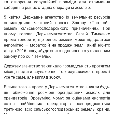
та створення корупційної піраміди для отримання
хабарів на різних стадіях операцій із землею.
5 квітня Державне агентство із земельних ресурсів
оприлюднило черговий проект Закону «Про обіг
земель сільськогосподарського призначення». При
цьому голова Держземагентства Сергій Тимченко
прямо говорить, що ринок земель може підкрастися
непомітно — мораторій на продаж землі, який нібито
діє до 2016 року, «буде знято одночасно з ухваленням
закону про обіг земель».
Держземагентство закликало громадськість протягом
місяця надати зауваження. Тож зауважимо: в проекті
усе те саме, але вигляд збоку.
Більше того, з проекту Держземагентства зникли будь-
які обмеження розмірів орендованих земель для
орендаторів. Зрозуміло, чому: за оцінками експертів
сотня найбільших орендаторів розпоряджається
третиною всіх сільськогосподарських земель країни.