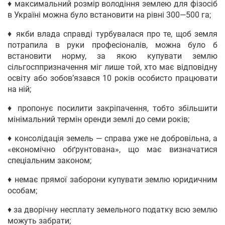
♦ максимальний розмір володіння землею для фізосіб
в Україні можна було встановити на рівні 300—500 га;
♦ якби влада справді турбувалася про те, щоб земля
потрапила в руки професіоналів, можна було б
встановити норму, за якою купувати землю
сільгосппризначення міг лише той, хто має відповідну
освіту або зобов’язався 10 років особисто працювати
на ній;
♦ пропонує посилити закріпачення, тобто збільшити
мінімальний термін оренди землі до семи років;
♦ консолідація земель — справа уже не добровільна, а
«економічно обґрунтована», що має визначатися
спеціальним законом;
♦ немає прямої заборони купувати землю юридичним
особам;
♦ за дворічну несплату земельного податку всю землю
можуть забрати;