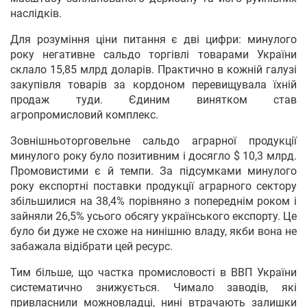
наслідків.
Для розуміння ціни питання є дві цифри: минулого
року негативне сальдо торгівлі товарами України
склало 15,85 млрд доларів. Практично в кожній галузі
закупівля товарів за кордоном перевищувала їхній
продаж туди. Єдиним винятком став
агропромисловий комплекс.
Зовнішньоторговельне сальдо аграрної продукції
минулого року було позитивним і досягло $ 10,3 млрд.
Промовистими є й темпи. За підсумками минулого
року експортні поставки продукції аграрного сектору
збільшилися на 38,4% порівняно з попереднім роком і
зайняли 26,5% усього обсягу українського експорту. Це
було би дуже не схоже на нинішню владу, якби вона не
забажала відібрати цей ресурс.
Тим більше, що частка промисловості в ВВП України
систематично знижується. Чимало заводів, які
привласнили можновладці, нині втрачають залишки