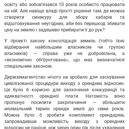
освіту або зобов’язався 10 років особисто працювати
на ній. Але навіщо владі прості рішення там, де можна
створити синекуру для збору хабарів та
відштовхування неугодних, аби без перешкод збивати
ціну на землю і задешево прибирати її до рук?
У проекті закону консолідація земель (тобто їхнє
відбирання найбільшим власником чи групою
власників) — справа уже не добровільна, а
«економічно обґрунтована», що має визначатися
спеціальним законом.
Держземагентство нічого не зробило для заснування
цивілізованої процедури виходу з орендних відносин.
Це було б корисно для заохочення конкуренції та
адекватності орендної плати. Натомість воно
пропонує посилити закріпачення — збільшити
мінімальний термін оренди землі до семи років.
Можна було б зробити комплімент орендарям,
запровадивши можливість виходу з орендних
відносин не раніше, ніж через один рік після ухвалення