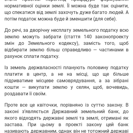
нормативної оцінки землі. Її можна буде так оцінити,
що спекатися від землі захочуть дуже багато людей. А
потім податок можна буде й зменшити (для себе).
До речі, за дворічну несплату земельного податку всю
землю можуть забрати (стаття 140 законопроекту
змін до Земельного кодексу), замість того, щоб
відбирати землю більш справедливо — частинами в
рахунок сплати податку.
Із земель держвласності планують половину податку
платити в центр, а не на місці, що ще більше
підриватиме місцеве самоврядування, а за зібрані
кошти — викупати землю у селян, щоб, вочевидь,
роздавати її своїм.
Проте все це квіточки, порівняно із суттю закону. В
законі з’являється Державний земельний банк, до
якого відходять державні землі та землі, отримані як
застава. При цьому в проекті закону цей банк
називають державним, однак він не тотожний державі