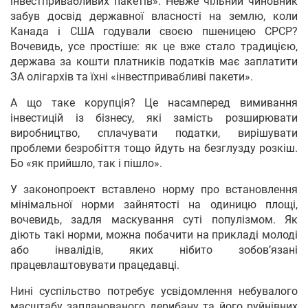
інвестпривабливих пакетів». Невже чільний чиновник
забув досвід державної власності на землю, коли
Канада і США годували своєю пшеницею СРСР?
Вочевидь, усе простіше: як це вже стало традицією,
держава за кошти платників податків має заплатити
ЗА олігархів та їхні «інвестпривабливі пакети».
А що таке корупція? Це насамперед вимивання
інвестицій із бізнесу, які замість розширювати
виробництво, сплачувати податки, вирішувати
проблеми безробіття тощо йдуть на безглузду розкіш.
Бо «як прийшло, так і пішло».
У законопроект вставлено норму про встановлення
мінімальної норми зайнятості на одиницю площі,
вочевидь, задля маскування суті популізмом. Як
діють такі норми, можна побачити на прикладі молоді
або інвалідів, яких нібито зобов’язані
працевлаштовувати працедавці.
Нині суспільство потребує усвідомлення небувалого
масштабу запланованого дерибану та його руйнівних