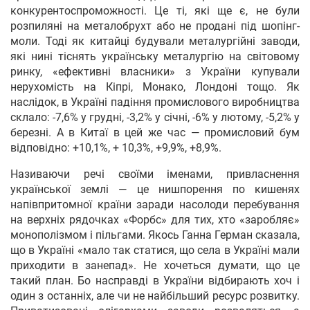
конкурентоспроможності. Це ті, які ще є, не були
розпиляні на металобрухт або не продані під шопінг-
моли. Тоді як китайці будували металургійні заводи,
які нині тіснять українську металургію на світовому
ринку, «ефективні власники» з України купували
нерухомість на Кіпрі, Монако, Лондоні тощо. Як
наслідок, в Україні падіння промислового виробництва
склало: -7,6% у грудні, -3,2% у січні, -6% у лютому, -5,2% у
березні. А в Китаї в цей же час — промисловий бум
відповідно: +10,1%, + 10,3%, +9,9%, +8,9%.
Називаючи речі своїми іменами, привласнення
української землі — це нишпорення по кишенях
напівпритомної країни заради насолоди перебування
на верхніх рядочках «Форбс» для тих, хто «заробляє»
монополізмом і пільгами. Якось Ганна Герман сказала,
що в Україні «мало так статися, що села в Україні мали
приходити в занепад». Не хочеться думати, що це
такий план. Бо насправді в України відбирають хоч і
один з останніх, але чи не найбільший ресурс розвитку.