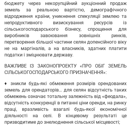
бюджету через некорупційний аукціонний продаж
земель за реальною вартістю, демографічного
відродження країни, уникнення спекуляції землею та
непродуктивного визискування ресурсів із
сільськогосподарського бізнесу, спрощення для
виробників завоювання зовнішніх ринків,
перетворення більшої частини селян допенсійного віку
не на маргіналів, а на власників, здатних платити
податки і зміцнювати державу.
ВАЖЛИВЕ ІЗ ЗАКОНОПРОЕКТУ «ПРО ОБІГ ЗЕМЕЛЬ
СІЛЬСЬКОГОСПОДАРСЬКОГО ПРИЗНАЧЕННЯ»:
♦ зникли будь-які обмеження розмірів орендованих
земель для орендаторів… для селян відсутність таких
обмежень означає тотальну залежність від «феодала»,
відсутність конкуренції в питанні ціни оренди, на ринку
праці, вразливість взагалі будь-якої економічної
діяльності на селі. В кінцевому результаті це
призводитиме до знелюднення сільської місцевості;