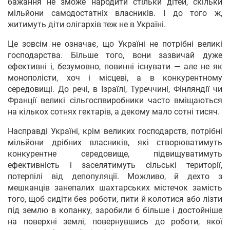
бажання не зможе народити стільки дітей, скільки
мільйони самодостатніх власників. І до того ж,
житимуть діти олігархів теж не в Україні.
Це зовсім не означає, що Україні не потрібні великі
господарства. Більше того, вони зазвичай дуже
ефективні і, безумовно, повинні існувати — але не як
монополісти, хоч і місцеві, а в конкурентному
середовищі. До речі, в Ізраїлі, Туреччині, Фінляндії чи
Франції великі сільгоспвиробники часто вміщаються
на кількох сотнях гектарів, а декому мало сотні тисяч.
Насправді Україні, крім великих господарств, потрібні
мільйони дрібних власників, які створюватимуть
конкурентне середовище, підвищуватимуть
ефективність і заселятимуть сільські території,
потерпілі від депопуляції. Можливо, й дехто з
мешканців занепалих шахтарських містечок замість
того, щоб сидіти без роботи, пити й колотися або лізти
під землю в копанку, заробили б більше і достойніше
на поверхні землі, повернувшись до роботи, якої