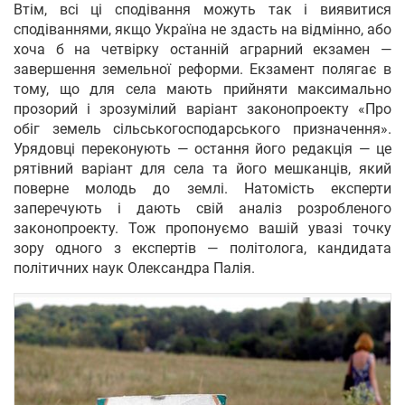
Втім, всі ці сподівання можуть так і виявитися
сподіваннями, якщо Україна не здасть на відмінно, або
хоча б на четвірку останній аграрний екзамен —
завершення земельної реформи. Екзамент полягає в
тому, що для села мають прийняти максимально
прозорий і зрозумілий варіант законопроекту «Про
обіг земель сільськогосподарського призначення».
Урядовці переконують — остання його редакція — це
рятівний варіант для села та його мешканців, який
поверне молодь до землі. Натомість експерти
заперечують і дають свій аналіз розробленого
законопроекту. Тож пропонуємо вашій увазі точку
зору одного з експертів — політолога, кандидата
політичних наук Олександра Палія.