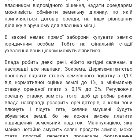
власником відповідного рішення, надати орендарям
можливість обміняти земельну ділянку, по якій
припиняється договір оренди, на іншу рівноцінну
ділянку в зручному для власника місці.
В законі немає прямої заборони купувати землю
юридичним особам. Тобто на фінальній стадії
ухвалення вони цілком можуть з’явитися.
Влада робить деякі речі, нібито вигідні селянам, а
насправді все навпаки. Зокрема, Держземагентство
пропонує підняти ставку земельного податку з 0,1%
від нормативної оцінки землі до 1%, а мінімальну
ставку орендної плати з 0,1% до 3%. Регулюючи
орендну ставку, замість того, щоб це робив ринок,
влада насправді розорить орендаторів, а коли вони
плюнуть і підуть геть, селяни змушені будуть
збуватися землі, бо не кожен зможе платити
підвищений земельний податок. Маніпуляцією, яка
майже негайно змусить селян продати землю, може
стати простий перегляд процедури формування