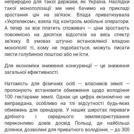
неприродно для такої держави, як Україна. Наслідки
такої монополізації ми нині бачимо на прикладі
зростання цін на зв’язок. Влада приватизувала
«Укртелеком», взяла під контроль мобільні оператори.
А тепер за все платить споживач — ціни зростають
повсемісно на десятки відсотків на весь спектр
зв’язку. В умовах штучно встановленої владою
монополії ті, кому не подобається, можуть писати
листи голубиною поштою або не їсти.
Для економіки зниження конкуренції — це зниження
загальної ефективності.
Натомість для фізичних осіб — власників землі —
пропонують встановити обмеження щодо володіння
100 гектарами землі. Однак ця цифра економічно не
виправдана, особливо на тлі відсутності будь-яких
обмежень для орендарів. У наших широтах переваги
дрібного і середнього землекористування
переконливо довів досвід Польщі, де найбільші
ділянки, дозволені для приватного володіння, — до 300