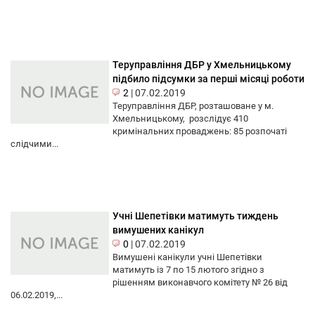
Теруправління ДБР у Хмельницькому
підбило підсумки за перші місяці роботи
2
|
07.02.2019
Теруправління ДБР, розташоване у м.
Хмельницькому, розслідує 410
кримінальних проваджень: 85 розпочаті
слідчими...
Учні Шепетівки матимуть тиждень
вимушених канікул
0
|
07.02.2019
Вимушені канікули учні Шепетівки
матимуть із 7 по 15 лютого згідно з
рішенням виконавчого комітету № 26 від
06.02.2019,...