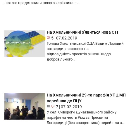
лютого представили нового керівника –...
На Хмельниччині з’явиться нова ОТГ
5
|
07.02.2019
Голова Хмельницької ОДА Вадим Лозовий
затвердив висновок на
відповідність проектів рішень щодо
добровільного...
На Хмельниччині 29-та парафія УПЦ МП
перейшла до ПЦУ
7
|
07.02.2019
У селі Сивороги Дунаєвецького району
парафія на честь Різдва Пресвятої
Богородиці (без священника) перейшла з...