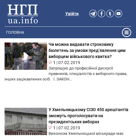
Увійти
ГОЛОВНА
Чи можна видавати строковику
бюлетень за умови пред’явлення цим
виборцем військового квитка?
1
|
07.02.2019
Запрошую до професійної дискусії
правників, спеціалістів з виборчого права,
інших зацікавлених осіб. І. ЗАКОН...
У Хмельницькому СІЗО 450 арештантів
зможуть проголосувати на
президентських виборах
1
|
07.02.2019
Виконком Хмельницької міськради має