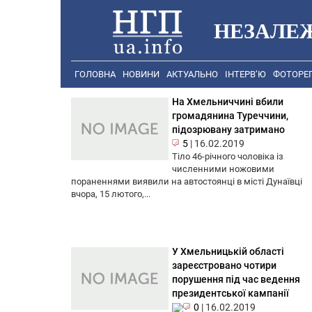
НЕЗАЛЕ
ГОЛОВНА
НОВИНИ
АКТУАЛЬНО
ІНТЕРВ’Ю
ФОТОРЕ
На Хмельниччині вбили
громадянина Туреччини,
підозрювану затримано
5
|
16.02.2019
Тіло 46-річного чоловіка із
численними ножовими
пораненнями виявили на автостоянці в місті Дунаївці
вчора, 15 лютого,...
У Хмельницькій області
зареєстровано чотири
порушення під час ведення
президентської кампанії
0
|
16.02.2019