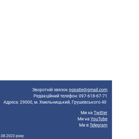
Зворотній звязок
ngpsite@gmail.com
Редакційний телефон: 097-618-67-71
реса: 29000, м. Хмельницький, Грушевського 40
Ми на
Twitter
Ми на
YouTube
Ми в
Telegram
.08.2023 року