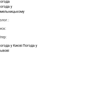
огода
огода у
мельницькому
олог.:
иск:
ітер:
огода у Києві
Погода у
ьвові