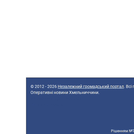
© 2012 - 2026
Незалежний громадський портал
. Всі
Оперативні новини Хмельниччини.
39 queries in 0,290 seconds.
Platform: Desktop.
Рішенням №70