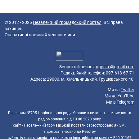
© 2012 - 2026
Незалежний громадський портал
. Всі права
захищені.
Оперативні новини Хмельниччини.
106 queries in 0,318 seconds.
Platform: Mobile.
Зворотній звязок
ngpsite@gmail.com
Редакційний телефон: 097-618-67-71
Адреса: 29000, м. Хмельницький, Грушевського 40
Ми на
Twitter
Ми на
YouTube
Ми в
Telegram
Рішенням №705 Національної ради України з питань телебачення та
радіомовлення від 10.08.2023 року
сайт «Незалежний громадський портал» зареєстровано як ЗМІ,
відомості внесено до Реєстру
суб’єктів у сфері медіа та присвоєно ідентифікатор медіа – R40-01167