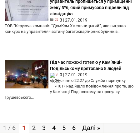
управитель пропишеться у приміщенні
жеку №6, який примусово підвели під
ліквідацію
3
|
27.01.2019
ТОВ “Керуюча компанія “ДомКом Хмельницький”, яке виграло
конкурс на управителя частину багатоквартирних будинків...
Під час пожежі готелю у Кам’янці-
Подільському врятовано 8 людей
0
|
27.01.2019
26 січня о 22:27 до Служби порятунку
«101» надійшло повідомлення про те, що
у Кам’янці-Поділському на провулку
Грушевського...
1 / 6
1
2
3
4
5
6
Далі »