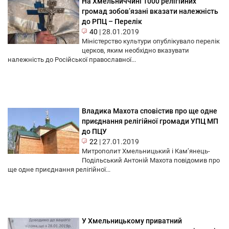
На Хмельниччині 1000 релігійних
громад зобов’язані вказати належність
до РПЦ – Перелік
40
|
28.01.2019
Міністерство культури опублікувало перелік
церков, яким необхідно вказувати
належність до Російської православної...
Владика Махота сповістив про ще одне
приєднання релігійної громади УПЦ МП
до ПЦУ
22
|
27.01.2019
Митрополит Хмельницький і Кам’янець-
Подільський Антоній Махота повідомив про
ще одне приєднання релігійної...
У Хмельницькому приватний