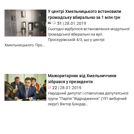
У центрі Хмельницького встановили
громадську вбиральню за 1 млн грн
51
|
28.01.2019
Сьогодні відбулося встановлення модульної
громадської вбиральні на вул.
Проскурівській 4/3, що у центрі
Хмельницького. Про...
Мажоритарник від Хмельниччини
зібрався у президенти
22
|
28.01.2019
Народний депутат і співголова депутатської
групи “Партія “Відродження” (191 виборчий
округ) Віктор Бондар...