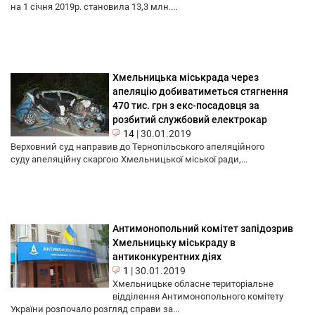
на 1 січня 2019р. становила 13,3 млн....
Хмельницька міськрада через
апеляцію добиватиметься стягнення
470 тис. грн з екс-посадовця за
розбитий службовий електрокар
14
|
30.01.2019
Верховний суд направив до Тернопільського апеляційного
суду апеляційну скаргою Хмельницької міської ради,...
Антимонопольний комітет запідозрив
Хмельницьку міськраду в
антиконкурентних діях
1
|
30.01.2019
Хмельницьке обласне територіальне
відділення Антимонопольного комітету
України розпочало розгляд справи за...