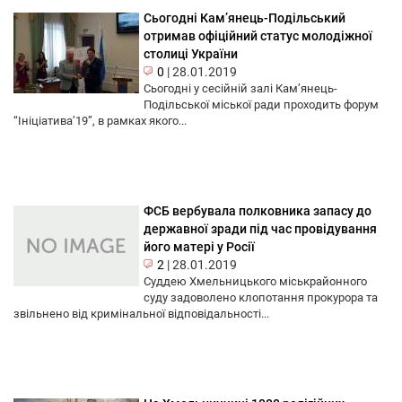
Сьогодні Кам’янець-Подільський
отримав офіційний статус молодіжної
столиці України
0
|
28.01.2019
Сьогодні у сесійній залі Кам’янець-
Подільської міської ради проходить форум
“Ініціатива’19”, в рамках якого...
ФСБ вербувала полковника запасу до
державної зради під час провідування
його матері у Росії
2
|
28.01.2019
Суддею Хмельницького міськрайонного
суду задоволено клопотання прокурора та
звільнено від кримінальної відповідальності...