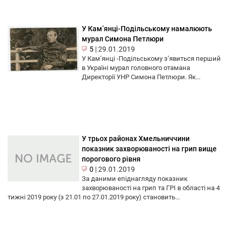
У Кам’янці-Подільському намалюють
мурал Симона Петлюри
5
|
29.01.2019
У Кам’янці -Подільському з’явиться перший
в Україні мурал головного отамана
Директорії УНР Симона Петлюри. Як...
У трьох районах Хмельниччини
показник захворюваності на грип вище
порогового рівня
0
|
29.01.2019
За даними епіднагляду показник
захворюваності на грип та ГРІ в області на 4
тижні 2019 року (з 21.01 по 27.01.2019 року) становить...