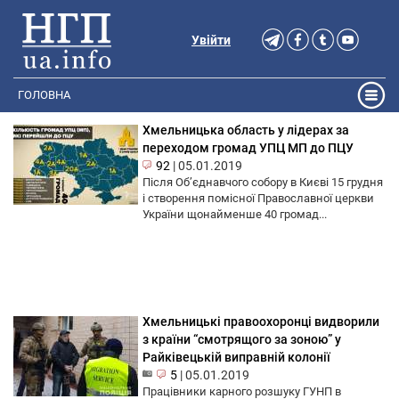
Увійти
ГОЛОВНА
Хмельницька область у лідерах за
переходом громад УПЦ МП до ПЦУ
92
|
05.01.2019
Після Об’єднавчого собору в Києві 15 грудня
і створення помісної Православної церкви
України щонайменше 40 громад...
Хмельницькі правоохоронці видворили
з країни “смотрящого за зоною” у
Райківецькій виправній колонії
5
|
05.01.2019
Працівники карного розшуку ГУНП в