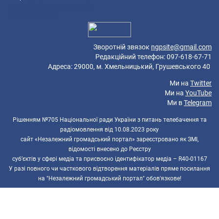
58 queries in 0,247 seconds.
Platform: Mobile.
Зворотній звязок
ngpsite@gmail.com
Редакційний телефон: 097-618-67-71
Адреса: 29000, м. Хмельницький, Грушевського 40
Ми на
Twitter
Ми на
YouTube
Ми в
Telegram
Рішенням №705 Національної ради України з питань телебачення та
радіомовлення від 10.08.2023 року
сайт «Незалежний громадський портал» зареєстровано як ЗМІ,
відомості внесено до Реєстру
суб’єктів у сфері медіа та присвоєно ідентифікатор медіа – R40-01167
У разі повного чи часткового відтворення матеріалів пряме посилання
на "Незалежний громадський портал" обов'язкове!