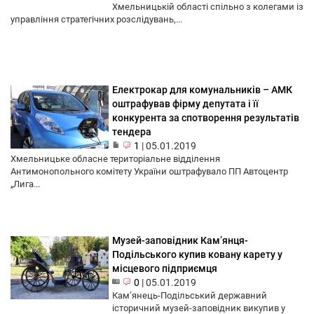
Хмельницькій області спільно з колегами із
управління стратегічних розслідувань,...
Електрокар для комунальників – АМК
оштрафував фірму депутата і її
конкурента за спотворення результатів
тендера
1
|
05.01.2019
Хмельницьке обласне територіальне відділення
Антимонопольного комітету України оштрафувало ПП Автоцентр
„Лига...
Музей-заповідник Кам’янця-
Подільського купив ковану карету у
місцевого підприємця
0
|
05.01.2019
Кам’янець-Подільський державний
історичний музей-заповідник викупив у