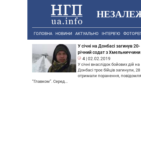
НЕЗАЛЕ
ГОЛОВНА
НОВИНИ
АКТУАЛЬНО
ІНТЕРВ’Ю
ФОТОРЕ
У січні на Донбасі загинув 20-
річний содат з Хмельниччини
4
|
02.02.2019
У січні внаслідок бойових дій на
Донбасі троє бійців загинули, 28
отримали поранення, повідомл
“Главком”. Серед...