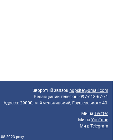
Зворотній звязок
ngpsite@gmail.com
Редакційний телефон: 097-618-67-71
реса: 29000, м. Хмельницький, Грушевського 40
Ми на
Twitter
Ми на
YouTube
Ми в
Telegram
.08.2023 року