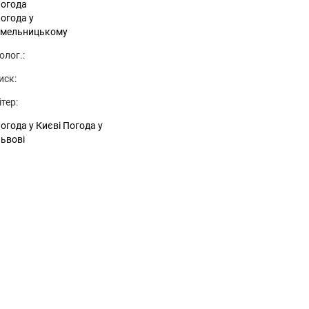
огода
огода у
мельницькому
олог.:
иск:
ітер:
огода у Києві
Погода у
ьвові