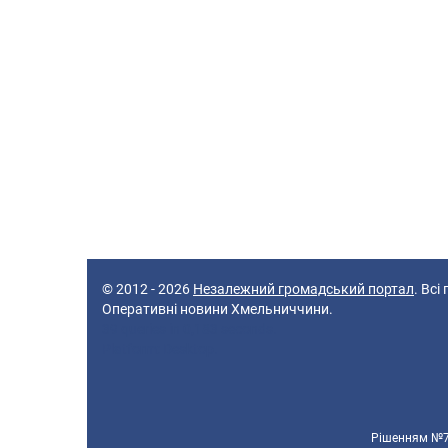
© 2012 - 2026
Незалежний громадський портал
. Всі
Оперативні новини Хмельниччини.
39 queries in 0,183 seconds.
Platform: Desktop.
Рішенням №70