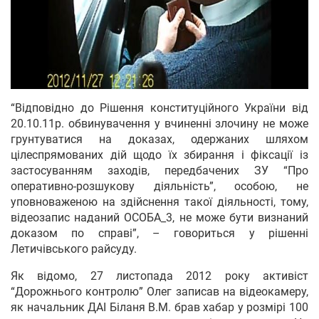
“Відповідно до Рішення конституційного України від
20.10.11р. обвинувачення у вчиненні злочину не може
грунтуватися на доказах, одержаних шляхом
цілеспрямованих дій щодо їх збирання і фіксації із
застосуванням заходів, передбачених ЗУ “Про
оперативно-розшукову діяльність”, особою, не
уповноваженою на здійснення такої діяльності, тому,
відеозапис наданий ОСОБА_3, не може бути визнаний
доказом по справі”, – говориться у рішенні
Летичівського райсуду.
Як відомо, 27 листопада 2012 року активіст
“Дорожнього контролю” Олег записав на відеокамеру,
як начальник ДАІ Біланя В.М. брав хабар у розмірі 100