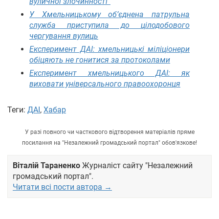
вуличної злочинності”
У Хмельницькому об’єднена патрульна
служба приступила до цілодобового
чергування вулиць
Експеримент ДАІ: хмельницькі міліціонери
обіцяють не гонитися за протоколами
Експеримент хмельницького ДАІ: як
виховати універсального правоохоронця
Теги:
ДАІ
,
Хабар
У разі повного чи часткового відтворення матеріалів пряме
посилання на "Незалежний громадський портал" обов'язкове!
Віталій Тараненко
Журналіст сайту "Незалежний
громадський портал".
Читати всі пости автора →