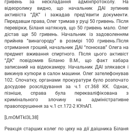
гривень за нескладання адмінпротоколу. На
відеоролику видно, що начальник ДАІ зупинив
активіста “ДК” і зажадав пред’явити документи.
Передавши права, Олег тримав у руці 50 гривень. Після
перевірки, Біланя натякнув, що 50 гривень мало. Олег
дістав ще 50 гривень. Начальник із задоволенням
прийняв “винагороду” в розмірі 100 гривень.Після
отримання грошей, начальник ДАІ “понюхав” Олега на
предмет вживання спиртного. Після цього активіст
“ДК” повідомив Біланю В.М., що факт хабара
записаний на відеокамеру. Начальник ДАІ злякався і
викинув купюри в салон машини. Олег зателефонував
102. Спочатку, органами прокуратури було розпочато
досудове розслідування за ч.1 ст.368 КК. Однак,
пізніше, справа була перекваліфікована з
кримінального злочину на адміністративне
правопорушення за ч.1 ст.172-2 КУпАП.
[LmOMTkI3L38]
Реакція старших колег по цеху на дії даішника Біланя