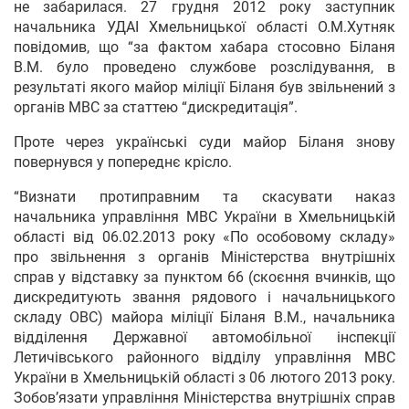
не забарилася. 27 грудня 2012 року заступник
начальника УДАІ Хмельницької області О.М.Хутняк
повідомив, що “за фактом хабара стосовно Біланя
В.М. було проведено службове розслідування, в
результаті якого майор міліції Біланя був звільнений з
органів МВС за статтею “дискредитація”.
Проте через українські суди майор Біланя знову
повернувся у попереднє крісло.
“Визнати протиправним та скасувати наказ
начальника управління МВС України в Хмельницькій
області від 06.02.2013 року «По особовому складу»
про звільнення з органів Міністерства внутрішніх
справ у відставку за пунктом 66 (скоєння вчинків, що
дискредитують звання рядового і начальницького
складу ОВС) майора міліції Біланя В.М., начальника
відділення Державної автомобільної інспекції
Летичівського районного відділу управління МВС
України в Хмельницькій області з 06 лютого 2013 року.
Зобов’язати управління Міністерства внутрішніх справ