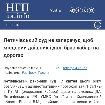
Увійти
ГОЛОВНА
Летичівський суд не заперечує, щоб
місцевий даішник і далі брав хабарі на
дорогах
Опубліковано:
25.07.2013
наш
телеграм-канал
поділитись:
Facebook
,
Tweeter
Летичівський районний суд 17 квітня цього року,
розглянувши адміністративний протокол за ч.1 ст.172-
2 КУпАП (одержання хабара) щодо начальника ДАІ
Летичівського РВ УМВС України в Хмельницькій
області Біланя В.М., прийняв рішення визнати його