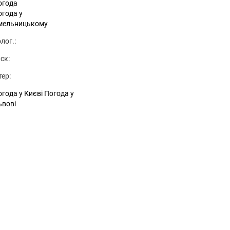
огода
огода у
мельницькому
лог.:
ск:
тер:
года у Києві
Погода у
ьвові