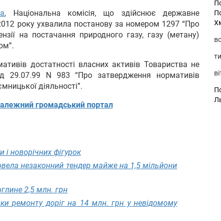
П
ua
, Національна комісія, що здійснює державне
П
Х
 2012 року ухвалила постанову за номером 1297 “Про
ензії на постачання природного газу, газу (метану)
во
ом”.
ти
ативів достатності власних активів Товариства не
ві
д 29.07.99 N 983 “Про затвердження нормативів
ємницької діяльності”.
По
Л
алежний громадський портал
 і новорічних фігурок
вела незаконний тендер майже на 1,5 мільйони
лине 2,5 млн. грн
рки ремонту доріг на 14 млн. грн у невідомому