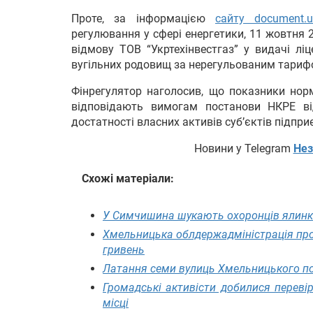
Проте, за інформацією
сайту document.
регулювання у сфері енергетики, 11 жовтня
відмову ТОВ “Укртехінвестгаз” у видачі ліц
вугільних родовищ за нерегульованим тариф
Фінрегулятор наголосив, що показники норм
відповідають вимогам постанови НКРЕ ві
достатності власних активів суб’єктів підпри
Новини у Telegram
Нез
Схожі матеріали:
У Симчишина шукають охоронців ялинки
Хмельницька облдержадміністрація про
гривень
Латання семи вулиць Хмельницького пог
Громадські активісти добилися переві
місці