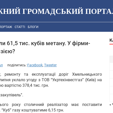
ЖНИЙ ГРОМАДСЬКИЙ ПОРТА
ПОРТАЖ
СТАТТІ
БЛОГИ
К
61,5 тис. кубів метану. У фірми-
нзією?
ал
поділитись:
Facebook
,
Tweeter
, ремонту та експлуатації доріг Хмельницького
ипня уклало угоду з ТОВ “Укртехінвестгаз” (Київ) на
ю вартістю 378,4 тис. грн.
закупівель”.
ього року столичний реалізатор має поставити
« 
Куб” газу коштуватиме 6,15 грн.