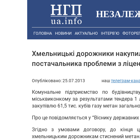
НЕЗАЛЕ
ГОЛОВНА
НОВИНИ
АКТУАЛЬНО
ІНТЕРВ’Ю
ФОТОРЕ
Хмельницькі дорожники накупили 
постачальника проблеми з ліце
Опубліковано:
25.07.2013
наш
телеграм-кан
Комунальне підприємство по будівництву
міськвиконкому за результатами тендера 1 л
закупівлю 61,5 тис. кубів газу метан загально
Про це повідомляється у “Віснику державних 
Згідно з умовами договору, до кінця ц
хмельницьким дорожникам стиснений метан. “