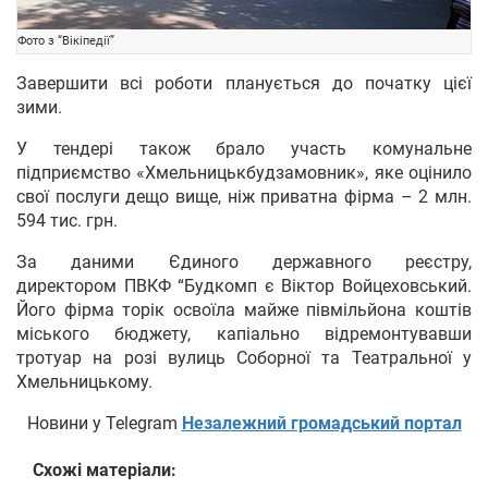
Фото з “Вікіпедії”
Завершити всі роботи планується до початку цієї
зими.
У тендері також брало участь комунальне
підприємство «Хмельницькбудзамовник», яке оцінило
свої послуги дещо вище, ніж приватна фірма – 2 млн.
594 тис. грн.
За даними Єдиного державного реєстру,
директором ПВКФ “Будкомп є Віктор Войцеховський.
Його фірма торік освоїла майже півмільйона коштів
міського бюджету, капіально відремонтувавши
тротуар на розі вулиць Соборної та Театральної у
Хмельницькому.
Новини у Telegram
Незалежний громадський портал
Схожі матеріали: