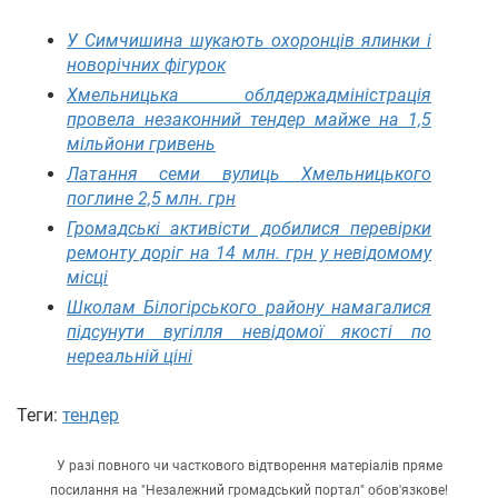
У Симчишина шукають охоронців ялинки і
новорічних фігурок
Хмельницька облдержадміністрація
провела незаконний тендер майже на 1,5
мільйони гривень
Латання семи вулиць Хмельницького
поглине 2,5 млн. грн
Громадські активісти добилися перевірки
ремонту доріг на 14 млн. грн у невідомому
місці
Школам Білогірського району намагалися
підсунути вугілля невідомої якості по
нереальній ціні
Теги:
тендер
У разі повного чи часткового відтворення матеріалів пряме
посилання на "Незалежний громадський портал" обов'язкове!