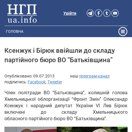
Увійти
ГОЛОВНА
Ксенжук і Бірюк ввійшли до складу
партійного бюро ВО “Батьківщина”
Опубліковано:
09.07.2013
наш
телеграм-канал
поділитись:
Facebook
,
Tweeter
Член політради ВО “Батьківщина”, колишній голова
Хмельницької облорганізації “Фронт Змін” Олександр
Ксенжук і народний депутат України VI Лев Бірюк
включені до складу Хмельницького
обласного партійного бюро ВО “Батьківщина”.