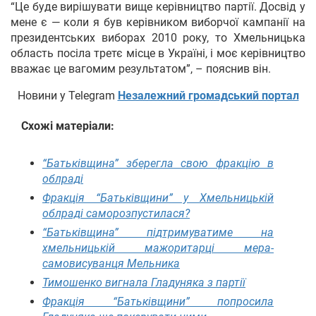
“Це буде вирішувати вище керівництво партії. Досвід у
мене є — коли я був керівником виборчої кампанії на
президентських виборах 2010 року, то Хмельницька
область посіла третє місце в Україні, і моє керівництво
вважає це вагомим результатом”, – пояснив він.
Новини у Telegram
Незалежний громадський портал
Схожі матеріали:
“Батьківщина” зберегла свою фракцію в
облраді
Фракція “Батьківщини” у Хмельницькій
облраді саморозпустилася?
“Батьківщина” підтримуватиме на
хмельницькій мажоритарці мера-
самовисуванця Мельника
Тимошенко вигнала Гладуняка з партії
Фракція “Батьківщини” попросила