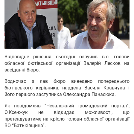
Відповідне рішення сьогодні озвучив в.о. голови
обласної бютівської організації Валерій Лесков на
засіданні бюро.
Водночас з лав бюро виведено попереднього
бютівського керівника, нардепа Василя Кравчука і
його першого заступника Олександра Панасюка.
Як повідомляв “Незалежний громадський портал”,
О.Ксенжук не відкидає можливості, що
претендуватиме на крісло голови обласної організації
ВО “Батьківщина”.