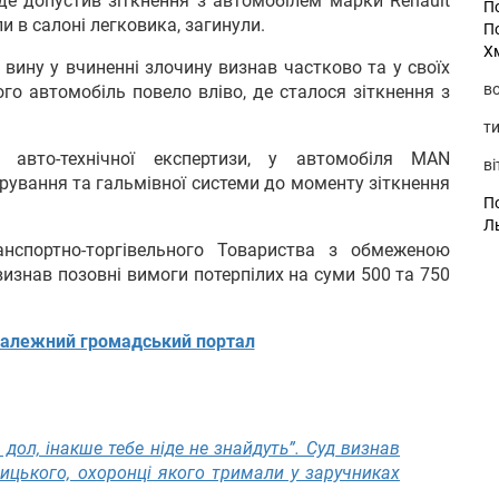
, де допустив зіткнення з автомобілем марки Renault
П
ли в салоні легковика, загинули.
П
Х
вину у вчиненні злочину визнав частково та у своїх
во
го автомобіль повело вліво, де сталося зіткнення з
ти
 авто-технічної експертизи, у автомобіля MAN
ві
ерування та гальмівної системи до моменту зіткнення
По
Л
анспортно-торгівельного Товариства з обмеженою
визнав позовні вимоги потерпілих на суми 500 та 750
алежний громадський портал
 дол, інакше тебе ніде не знайдуть”. Суд визнав
цького, охоронці якого тримали у заручниках