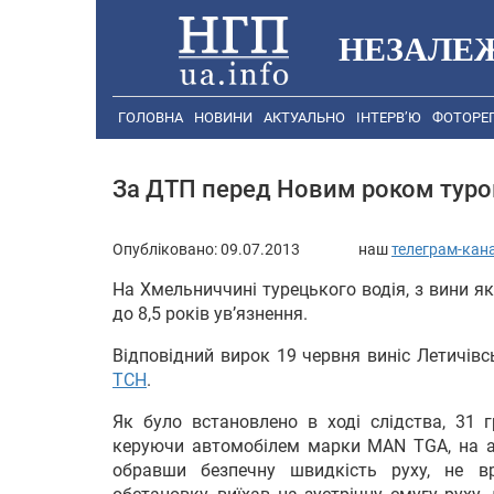
НЕЗАЛЕ
ГОЛОВНА
НОВИНИ
АКТУАЛЬНО
ІНТЕРВ’Ю
ФОТОРЕ
За ДТП перед Новим роком туро
Опубліковано:
09.07.2013
наш
телеграм-кан
На Хмельниччині турецького водія, з вини як
до 8,5 років ув’язнення.
Відповідний вирок 19 червня виніс Летичів
ТСН
.
Як було встановлено в ході слідства, 31 
керуючи автомобілем марки MAN TGA, на ав
обравши безпечну швидкість руху, не 