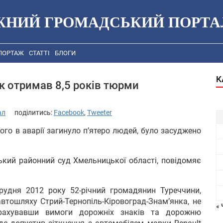
ЖНИЙ ГРОМАДСЬКИЙ ПОРТА
ПОРТАЖ
СТАТТІ
БЛОГИ
К
к отримав 8,5 років тюрми
ал
поділитись:
Facebook
,
Tweeter
ого в аварії загинуло п’ятеро людей, було засуджено
ський районний суд Хмельницької області, повідомяє
грудня 2012 року 52-річний громадянин Туреччини,
тошляху Стрий-Тернопіль-Кіровоград-Знам’янка, не
« 
врахувавши вимоги дорожніх знаків та дорожню