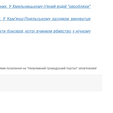
них. У Хмельницькому п’яний водій “євробляхи”
ї. У Кам’янці-Подільському засудили винуватця
ати боксерів, котрі вчинили вбивство у нічному
пряме посилання на "Незалежний громадський портал" обов'язкове!