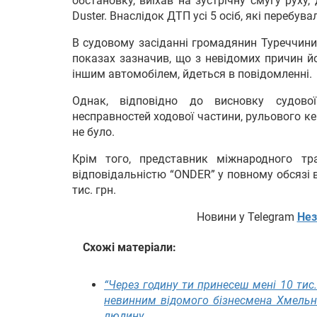
обстановку, виїхав на зустрічну смугу руху
Duster. Внаслідок ДТП усі 5 осіб, які перебува
В судовому засіданні громадянин Туреччини 
показах зазначив, що з невідомих причин йо
іншим автомобілем, йдеться в повідомленні.
Однак, відповідно до висновку судової
несправностей ходової частини, рульового к
не було.
Крім того, представник міжнародного тр
відповідальністю “ONDER” у повному обсязі 
тис. грн.
Новини у Telegram
Нез
Схожі матеріали:
“Через годину ти принесеш мені 10 тис.
невинним відомого бізнесмена Хмельни
людину