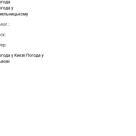
огода
огода у
мельницькому
лог.:
ск:
тер:
года у Києві
Погода у
ьвові