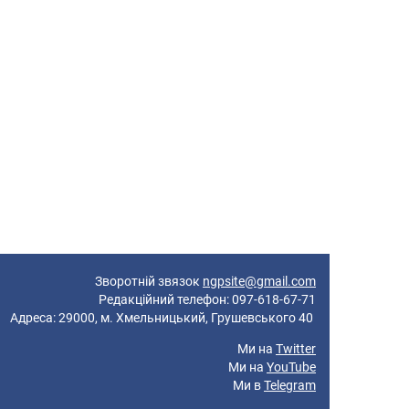
Зворотній звязок
ngpsite@gmail.com
Редакційний телефон: 097-618-67-71
реса: 29000, м. Хмельницький, Грушевського 40
Ми на
Twitter
Ми на
YouTube
Ми в
Telegram