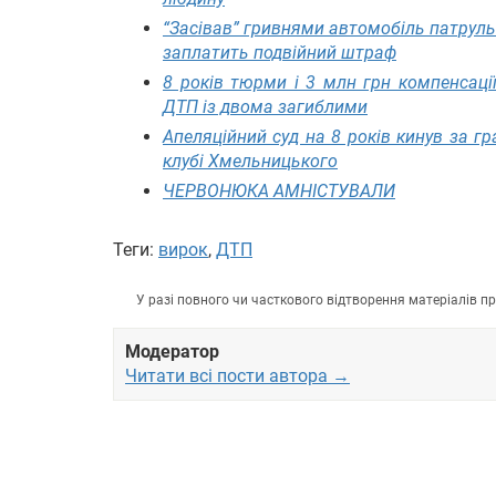
“Засівав” гривнями автомобіль патруль
заплатить подвійний штраф
8 років тюрми і 3 млн грн компенсаці
ДТП із двома загиблими
Апеляційний суд на 8 років кинув за гр
клубі Хмельницького
ЧЕРВОНЮКА АМНІСТУВАЛИ
Теги:
вирок
,
ДТП
У разі повного чи часткового відтворення матеріалів 
Модератор
Читати всі пости автора →