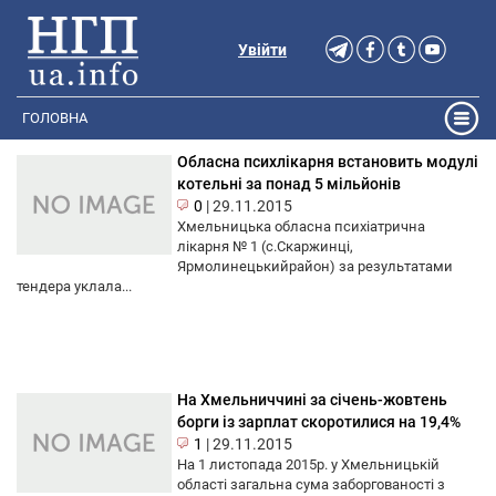
Увійти
ГОЛОВНА
Обласна психлікарня встановить модулі
котельні за понад 5 мільйонів
0
|
29.11.2015
Хмельницька обласна психіатрична
лікарня № 1 (с.Скаржинці,
Ярмолинецькийрайон) за результатами
тендера уклала...
На Хмельниччині за січень-жовтень
борги із зарплат скоротилися на 19,4%
1
|
29.11.2015
На 1 листопада 2015р. у Хмельницькій
області загальна сума заборгованості з