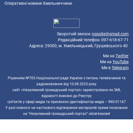
Оперативні новини Хмельниччини.
43 queries in 0,165 seconds.
Platform: Mobile.
Зворотній звязок
ngpsite@gmail.com
Редакційний телефон: 097-618-67-71
Адреса: 29000, м. Хмельницький, Грушевського 40
Ми на
Twitter
Ми на
YouTube
Ми в
Telegram
Рішенням №705 Національної ради України з питань телебачення та
радіомовлення від 10.08.2023 року
сайт «Незалежний громадський портал» зареєстровано як ЗМІ,
відомості внесено до Реєстру
суб’єктів у сфері медіа та присвоєно ідентифікатор медіа – R40-01167
У разі повного чи часткового відтворення матеріалів пряме посилання
на "Незалежний громадський портал" обов'язкове!