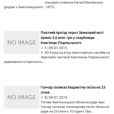
концерту співачки Наталії Валевської
(родом з Хмельницького – НГП)...
Платний проїзд через Замковий міст
приніс 2,6 млн. грн у скарбницю
Кам’янця-Подільського
1
|
09.01.2015
У 2014 році за в’їзд транспортних засобів на
територію частини Кам’янець-Подільського
державного історичного...
Гончар скликає бюджетну сесію на 23
січня
5
|
09.01.2015
Голова Хмельницької обласної ради Іван
Гончар скликає позачергову сесію обласної
ради на 23 січня о 10 годині. Про...