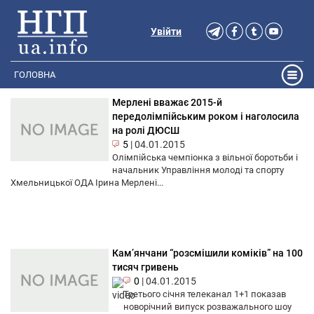
Увійти
ГОЛОВНА
Мерлені вважає 2015-й
передолімпійським роком і наголосила
на ролі ДЮСШ
5
|
04.01.2015
Олімпійська чемпіонка з вільної боротьби і
начальник Управління молоді та спорту
Хмельницької ОДА Ірина Мерлені...
Кам’янчани “розсмішили коміків” на 100
тисяч гривень
0
|
04.01.2015
Третього січня телеканал 1+1 показав
новорічний випуск розважального шоу