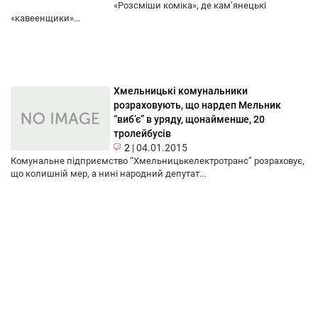
«Розсміши коміка», де кам’янецькі
«кавеенщики»...
Хмельницькі комунальники
розраховують, що нардеп Мельник
“виб’є” в уряду, щонайменше, 20
тролейбусів
2
|
04.01.2015
Комунальне підприємство “Хмельницькелектротранс” розраховує,
що колишній мер, а нині народний депутат...