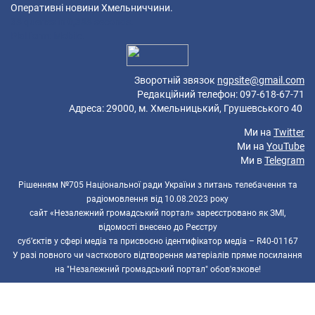
Оперативні новини Хмельниччини.
38 queries in 0,388 seconds.
Platform: Mobile.
Зворотній звязок
ngpsite@gmail.com
Редакційний телефон: 097-618-67-71
Адреса: 29000, м. Хмельницький, Грушевського 40
Ми на
Twitter
Ми на
YouTube
Ми в
Telegram
Рішенням №705 Національної ради України з питань телебачення та
радіомовлення від 10.08.2023 року
сайт «Незалежний громадський портал» зареєстровано як ЗМІ,
відомості внесено до Реєстру
суб’єктів у сфері медіа та присвоєно ідентифікатор медіа – R40-01167
У разі повного чи часткового відтворення матеріалів пряме посилання
на "Незалежний громадський портал" обов'язкове!