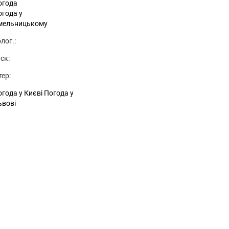
огода
огода у
мельницькому
лог.:
ск:
тер:
года у Києві
Погода у
ьвові