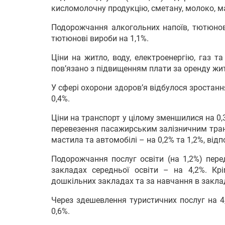
кисломолочну продукцію, сметану, молоко, мас
Подорожчання алкогольних напоїв, тютюнов
тютюнові вироби на 1,1%.
Ціни на житло, воду, електроенергію, газ т
пов’язано з підвищенням плати за оренду жит
У сфері охорони здоров’я відбулося зростання
0,4%.
Ціни на транспорт у цілому зменшилися на 0,
перевезення пасажирським залізничним тран
мастила та автомобілі – на 0,2% та 1,2%, відп
Подорожчання послуг освіти (на 1,2%) пер
закладах середньої освіти – на 4,2%. Кр
дошкільних закладах та за навчання в заклада
Через здешевлення туристичних послуг на 4,
0,6%.