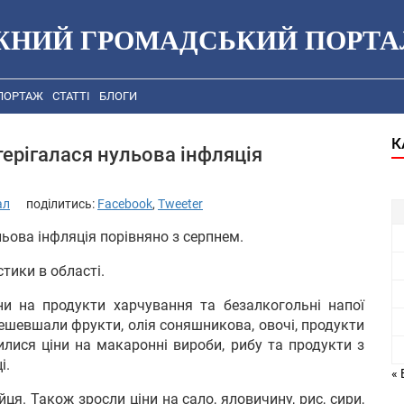
ЖНИЙ ГРОМАДСЬКИЙ ПОРТА
ПОРТАЖ
СТАТТІ
БЛОГИ
К
терігалася нульова інфляція
ал
поділитись:
Facebook
,
Tweeter
льова інфляція порівняно з серпнем.
тики в області.
ни на продукти харчування та безалкогольні напої
дешевшали фрукти, олія соняшникова, овочі, продукти
зилися ціни на макаронні вироби, рибу та продукти з
і.
« 
ця. Також зросли ціни на сало, яловичину, рис, сири,