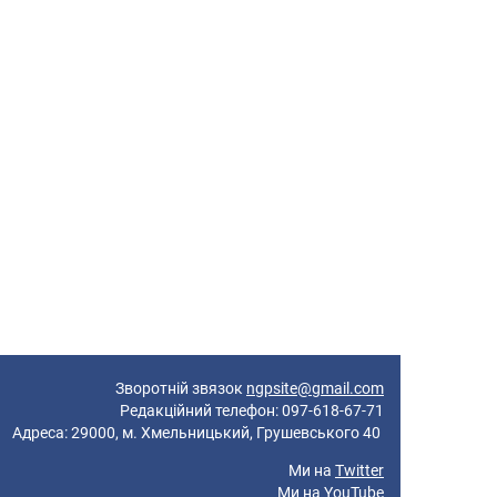
Зворотній звязок
ngpsite@gmail.com
Редакційний телефон: 097-618-67-71
реса: 29000, м. Хмельницький, Грушевського 40
Ми на
Twitter
Ми на
YouTube