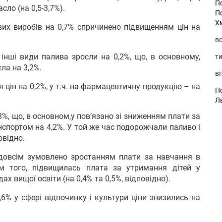
П
ло (на 0,5-3,7%).
П
Х
их виробів на 0,7% спричинено підвищенням цін на
во
а інші види палива зросли на 0,2%, що, в основному,
ти
ла на 3,2%.
ві
 цін на 0,2%, у т.ч. на фармацевтичну продукцію – на
По
Л
3%, що, в основном,у пов’язано зі зниженням плати за
спортом на 4,2%. У той же час подорожчали паливо і
овідно.
едовсім зумовлено зростанням плати за навчання в
ім того, підвищилась плата за утримання дітей у
х вищої освіти (на 0,4% та 0,5%, відповідно).
6% у сфері відпочинку і культури ціни знизились на