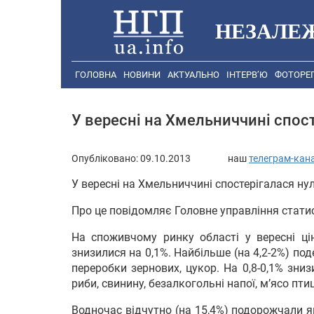
НЕЗАЛЕ
ГОЛОВНА
НОВИНИ
АКТУАЛЬНО
ІНТЕРВ’Ю
ФОТОРЕ
У вересні на Хмельниччині спос
Опубліковано:
09.10.2013
наш
телеграм-кан
У вересні на Хмельниччині спостерігалася ну
Про це повідомляє Головне управління статис
На
споживчому ринку області у вересні ці
знизилися на 0,1%. Найбільше (на 4,2-2%) по
переробки зернових, цукор. На 0,8-0,1% зни
риби, свинину, безалкогольні напої, м’ясо птиц
Водночас відчутно (на 15,4%) подорожчали яй