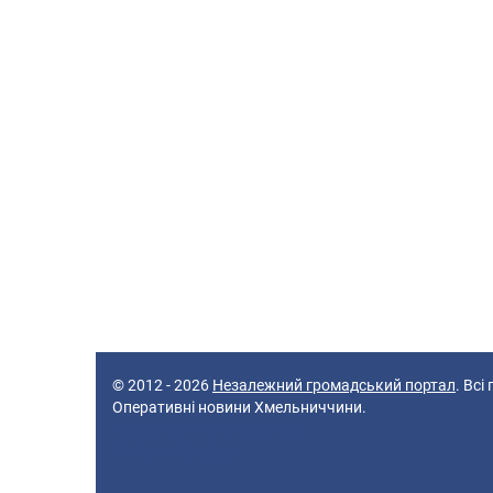
© 2012 - 2026
Незалежний громадський портал
. Всі
Оперативні новини Хмельниччини.
47 queries in 0,254 seconds.
Platform: Desktop.