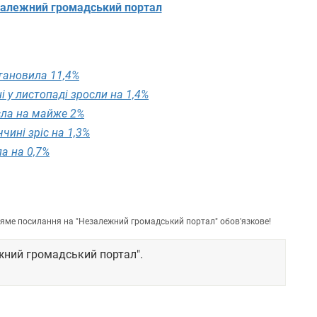
алежний громадський портал
становила 11,4%
 у листопаді зросли на 1,4%
сла на майже 2%
чині зріс на 1,3%
ла на 0,7%
пряме посилання на "Незалежний громадський портал" обов'язкове!
жний громадський портал".