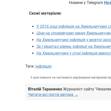
Новини у Telegram
Нез
Схожі матеріали:
У 2016 році інфляція на Хмельниччині 
Ціни на споживчому ринку Хмельниччині
На Хмельниччині інфляція у жовтні зро
За I квартал рівень інфляції на Хмельнич
На Хмельниччині у січні інфляція вирос
Теги:
інфляція
У разі повного чи часткового відтворення матеріалів 
Віталій Тараненко
Журналіст сайту "Незале
Читати всі пости автора →