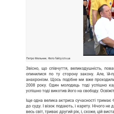
Петро Мельник. Фото fakty.ictv.ua
Звісно, що співчуття, великодушність, пов
опинилися по ту сторону закону. Але, їй-
анахронізм. Щось подібне ми вже проходили
2008 року. Один молодець тоді успішно карт
успішно тоді викотив його на свободу. Освіжі
Іще одна велика актриса сучасності тримає Ф
до суду. І візок подають, і карету. Нічого н
весь світ, триває другий рік, і, схоже, цій ви