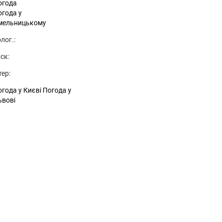
огода
огода у
мельницькому
лог.:
ск:
тер:
года у Києві
Погода у
ьвові