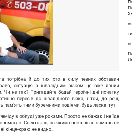
П
П
Х
во
ти
ві
По
Л
ага потрібна й до тих, хто в силу певних обставин
право, ситуація з інвалідним візком це вже явний
. Чи не так? Пригадайте бодай героїчні дні початку
инно пересів до інвалідного візка, і той, до речі,
ть пам’ять тими буремними подіями, будь ласка, тут.
еміду в облуді уже роками. Просто не бажає і не їде
е допомагає. Спектакль, за яким спостерігає замало не
ставі кінця-краю не видно…