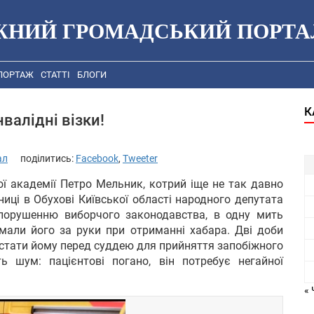
ЖНИЙ ГРОМАДСЬКИЙ ПОРТА
ПОРТАЖ
СТАТТІ
БЛОГИ
К
валідні візки!
ал
поділитись:
Facebook
,
Tweeter
ої академії Петро Мельник, котрий іще не так давно
ниці в Обухові Київської області народного депутата
 порушенню виборчого законодавства, в одну мить
ймали його за руки при отриманні хабара. Дві доби
а стати йому перед суддею для прийняття запобіжного
ть шум: пацієнтові погано, він потребує негайної
« 