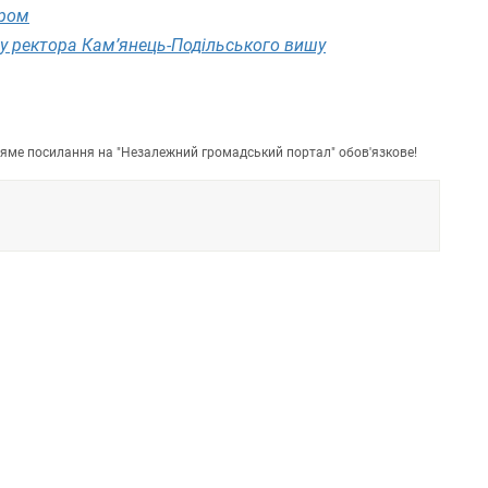
ором
у ректора Кам’янець-Подільського вишу
пряме посилання на "Незалежний громадський портал" обов'язкове!