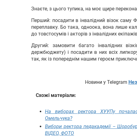
Знаєте, з цього тупика, на моє щире перекона
Перший: посадити в інвалідний візок саму Фе
переплавку. Бо така, одноока, вона лише ка
до товстосумів і акторів з інвалідних екіпажі
Другий: замовити багато інвалідних віз
держбюджету) і посадити в них всіх липкорук
так, як із попереднім нашим героєм приключ
Новини у Telegram
Нез
Схожі матеріали:
На виборах ректора ХУУПу почала
Омельчука?
Вибори ректора педакадемії – Шоробур
ВІДЕО, ФОТО