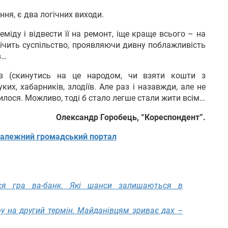
ння, є два логічних виходи.
міду і відвести її на ремонт, іще краще всього – на
лічить суспільство, проявляючи дивну поблажливість
в…
ків (скинутись на це народом, чи взяти кошти з
их, хабарників, злодіїв. Але раз і назавжди, але не
илося. Можливо, тоді б стало легше стали жити всім…
Олександр Горобець, “Кореспондент”.
алежний громадський портал
ся гра ва-банк. Які шанси залишаються в
у на другий термін. Майданівцям зриває дах –