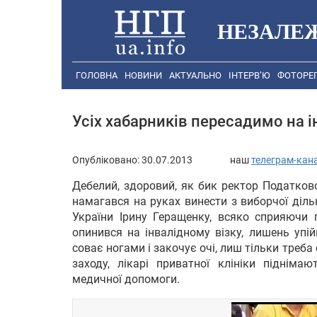
НЕЗАЛЕ
ГОЛОВНА
НОВИНИ
АКТУАЛЬНО
ІНТЕРВ’Ю
ФОТОРЕ
Усіх хабарників пересадимо на ін
Опубліковано:
30.07.2013
наш
телеграм-кан
Дебелий, здоровий, як бик ректор Податков
намагався на руках винести з виборчої діль
України Ірину Геращенку, всяко сприяючи
опинився на інвалідному візку, лишень упі
соває ногами і закочує очі, лиш тільки треб
заходу, лікарі приватної клініки піднімаю
медичної допомоги.