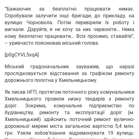
“Бажаючих за безплатно працювати немає.
Спробували залучити інші бригади, до прикладу, на
вулицю Чорновола. Потім перевірили їх роботу і
вигнали. Даруйте, я не хочу за них червоніти… Нема
кому безплатно працювати… Всіх просимо, ставайте”,
– уривчасто пояснював міський голова.
[p0gCYVL5xqA]
Міський градоначальник зауважив, що наразі
прослідковується відставання за графіком ремонту
дорожнього полотна у Хмельницькому.
Як писав НГП, протягом поточного року комунальники
Хмельницького провели низку тендерів з ремонту
доріг. Зокрема, комунальне підприємство по
будівництву, ремонту та експлуатації доріг (м.
Хмельницький) здійснить поточний ремонт вулично-
дорожньої мережі міста загальною вартістю 5,4 млн.
грн. Узяли зобов’язання відремонувати 19 вулиць: