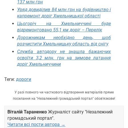
137 млн грн
Уряд довиділив 84 млн грн на будівництво і
капремонт доріг Хмельницької області
Цьогоріч на Хмельниччині буде
відремонтовано 55,1 км доріг – Перелік
Дорожникам необхідно день, щоб
розчистити Хмельницьку область від снігу
Служба автодору не знашла бажаючих
освоїти 3,2 млн. грн на зимове латання
доріг Хмельниччини
Теги:
дороги
У разі повного чи часткового відтворення матеріалів пряме
посилання на "Незалежний громадський портал" обов'язкове!
Віталій Тараненко
Журналіст сайту "Незалежний
громадський портал".
Читати всі пости автора →