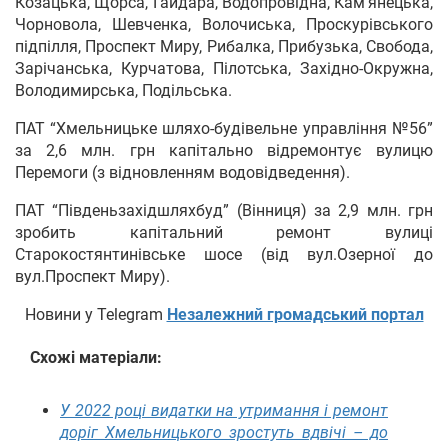
Козацька, Щорса, Гайдара, Водопровідна, Кам’янецька,
Чорновола, Шевченка, Волочиська, Проскурівського
підпілля, Проспект Миру, Рибалка, Прибузька, Свобода,
Зарічанська, Курчатова, Пілотська, Західно-Окружна,
Володимирська, Подільська.
ПАТ “Хмельницьке шляхо-будівельне управління №56”
за 2,6 млн. грн капітально відремонтує вулицю
Перемоги (з відновленням водовідведення).
ПАТ “Південьзахідшляхбуд” (Вінниця) за 2,9 млн. грн
зробить капітальний ремонт вулиці
Старокостянтинівське шосе (від вул.Озерної до
вул.Проспект Миру).
Новини у Telegram
Незалежний громадський портал
Схожі матеріали:
У 2022 році видатки на утримання і ремонт
доріг Хмельницького зростуть вдвічі – до