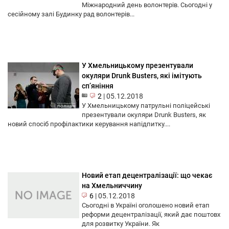
Міжнародний день волонтерів. Сьогодні у
сесійному залі Будинку рад волонтерів...
У Хмельницькому презентували
окуляри Drunk Busters, які імітують
сп’яніння
2
|
05.12.2018
У Хмельницькому патрульні поліцейські
презентували окуляри Drunk Busters, як
новий спосіб профілактики керування напідпитку....
Новий етап децентралізації: що чекає
на Хмельниччину
6
|
05.12.2018
Сьогодні в Україні оголошено новий етап
реформи децентралізації, який дає поштовх
для розвитку України. Як