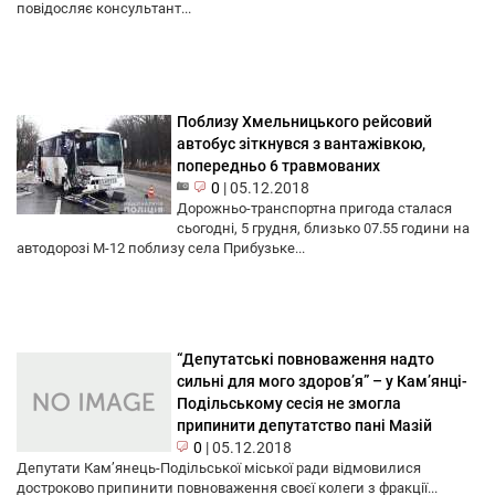
повідосляє консультант...
Поблизу Хмельницького рейсовий
автобус зіткнувся з вантажівкою,
попередньо 6 травмованих
0
|
05.12.2018
Дорожньо-транспортна пригода сталася
сьогодні, 5 грудня, близько 07.55 години на
автодорозі М-12 поблизу села Прибузьке...
“Депутатські повноваження надто
сильні для мого здоров’я” – у Кам’янці-
Подільському сесія не змогла
припинити депутатство пані Мазій
0
|
05.12.2018
Депутати Кам’янець-Подільської міської ради відмовилися
достроково припинити повноваження своєї колеги з фракції...