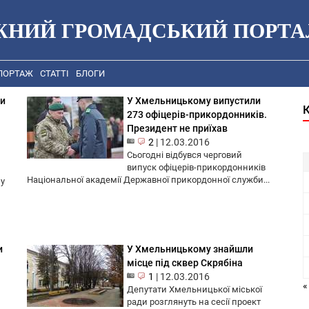
ЖНИЙ ГРОМАДСЬКИЙ ПОРТА
ПОРТАЖ
СТАТТІ
БЛОГИ
хи
У Хмельницькому випустили
273 офіцерів-прикордонників.
Президент не приїхав
2
|
12.03.2016
Сьогодні відбувся черговий
випуск офіцерів-прикордонників
Національної академії Державної прикордонної служби...
му
и
У Хмельницькому знайшли
місце під сквер Скрябіна
1
|
12.03.2016
«
Депутати Хмельницької міської
ради розглянуть на сесії проект