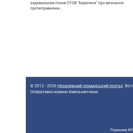
задовольнив позов СТОВ “Берегиня” про визнання
протиправними...
© 2012 - 2026
Незалежний громадський портал
. Всі
Оперативні новини Хмельниччини.
64 queries in 0,267 seconds.
Platform: Desktop.
Рішенням №70