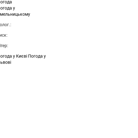
огода
огода у
мельницькому
олог.:
иск:
ітер:
огода у Києві
Погода у
ьвові