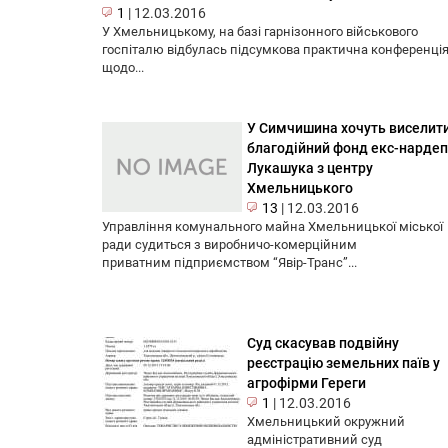
1
|
12.03.2016
У Хмельницькому, на базі гарнізонного військового
госпіталю відбулась підсумкова практична конференція
щодо...
У Симчишина хочуть виселит
благодійний фонд екс-нарде
Лукашука з центру
Хмельницького
13
|
12.03.2016
Управління комунального майна Хмельницької міської
ради судиться з виробничо-комерційним
приватним підприємством “Явір-Транс”...
Суд скасував подвійну
реєстрацію земельних паїв у
агрофірми Гереги
1
|
12.03.2016
Хмельницький окружний
адміністративний суд