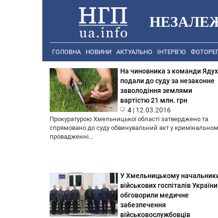
НЕЗАЛЕ
ГОЛОВНА
НОВИНИ
АКТУАЛЬНО
ІНТЕРВ’Ю
ФОТОРЕ
На чиновника з команди Яду
подали до суду за незаконне
заволодіння землями
вартістю 21 млн. грн
4
|
12.03.2016
Прокуратурою Хмельницької області затверджено та
спрямовано до суду обвинувальний акт у кримінально
провадженні...
У Хмельницькому начальник
військових госпіталів України
обговорили медичне
забезпечення
військовослужбовців