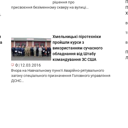
П
рішення про
П
присвоєння безіменному скверу на вулиці...
Х
,
в
т
и
Хмельницькі піротехніки
в
па
пройшли курси з
використанням сучасного
П
обладнання від Штабу
Л
командування ЗС США
0
|
12.03.2016
Вчора на Навчальному пункті Аварійно-рятувального
загону спеціального призначення Головного управління
ДСНС...