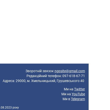
Зворотній звязок
ngpsite@gmail.com
Редакційний телефон: 097-618-67-71
реса: 29000, м. Хмельницький, Грушевського 40
Ми на
Twitter
Ми на
YouTube
Ми в
Telegram
.08.2023 року