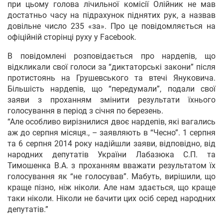
при цьому голова лічильної комісії Олійник не мав
достатньо часу на підрахунок піднятих рук, а назвав
довільне число 235 «за». Про це повідомляється на
офіційній сторінці руху у Facebook.
В повідомлені розповідається про нардепів, що
відкликали свої голоси за “диктаторські закони” після
протистоянь на Грушевського та втечі Януковича.
Більшість нардепів, що “передумали”, подали свої
заяви з проханням змінити результати їхнього
голосування в період з січня по березень.
“Але особливо вирізнилися двоє нардепів, які вагались
аж до серпня місяця., – заявляють в “Чесно”. 1 серпня
та 6 серпня 2014 року надійшли заяви, відповідно, від
народних депутатів України Лабазюка С.П. та
Тимошенка В.А. з проханням вважати результатом їх
голосування як “не голосував”. Мабуть, вирішили, що
краще пізно, ніж ніколи. Але нам здається, що краще
таки ніколи. Ніколи не бачити цих осіб серед народних
депутатів.”