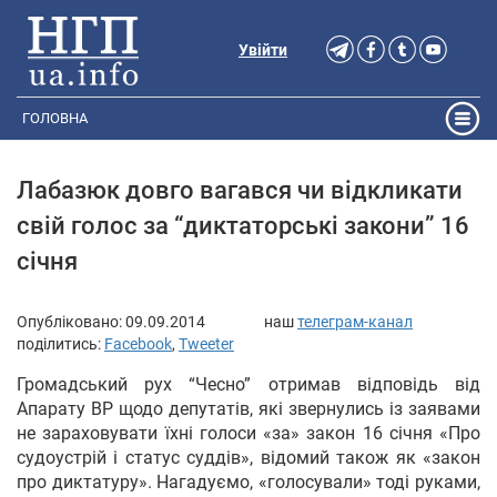
Увійти
ГОЛОВНА
Лабазюк довго вагався чи відкликати
свій голос за “диктаторські закони” 16
січня
Опубліковано:
09.09.2014
наш
телеграм-канал
поділитись:
Facebook
,
Tweeter
Громадський рух “Чесно” отримав відповідь від
Апарату ВР щодо депутатів, які звернулись із заявами
не зараховувати їхні голоси «за» закон 16 січня «Про
судоустрій і статус суддів», відомий також як «закон
про диктатуру». Нагадуємо, «голосували» тоді руками,