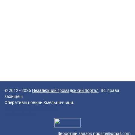
© 2012 - 2026
Незалежний громадський портал
. Всі права
захищені.
Оперативні новини Хмельниччини.
45 queries in 0,108 seconds.
Platform: Mobile.
Зворотній звязок
ngpsite@gmail.com