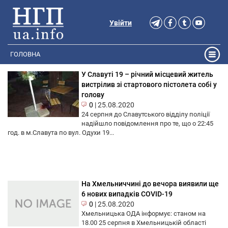
Увійти
ГОЛОВНА
У Славуті 19 – річний місцевий житель
вистрілив зі стартового пістолета собі у
голову
0
|
25.08.2020
24 серпня до Славутського відділу поліції
надійшло повідомлення про те, що о 22:45
год. в м.Славута по вул. Одухи 19...
На Хмельниччині до вечора виявили ще
6 нових випадків COVID-19
0
|
25.08.2020
Хмельницька ОДА інформує: станом на
18.00 25 серпня в Хмельницькій області