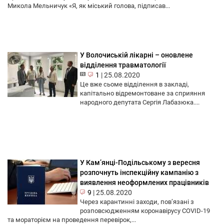
Микола Мельничук «Я, як міський голова, підписав...
У Волочиській лікарні – оновлене
відділення травматології
1
|
25.08.2020
Це вже сьоме відділення в закладі,
капітально відремонтоване за сприяння
народного депутата Сергія Лабазюка....
У Кам’янці-Подільському з вересня
розпочнуть інспекційну кампанію з
виявлення неоформлених працівників
9
|
25.08.2020
Через карантинні заходи, пов’язані з
розповсюдженням коронавірусу COVID-19
та мораторієм на проведення перевірок,...