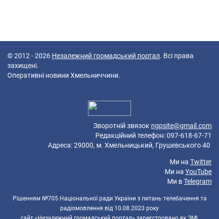
© 2012 - 2026
Незалежний громадський портал
. Всі права
захищені.
Оперативні новини Хмельниччини.
70 queries in 0,288 seconds.
Platform: Mobile.
Зворотній звязок
ngpsite@gmail.com
Редакційний телефон: 097-618-67-71
Адреса: 29000, м. Хмельницький, Грушевського 40
Ми на
Twitter
Ми на
YouTube
Ми в
Telegram
Рішенням №705 Національної ради України з питань телебачення та
радіомовлення від 10.08.2023 року
сайт «Незалежний громадський портал» зареєстровано як ЗМІ,