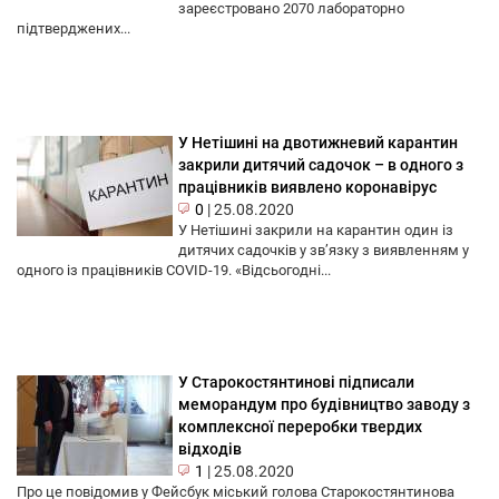
зареєстровано 2070 лабораторно
підтверджених...
У Нетішині на двотижневий карантин
закрили дитячий садочок – в одного з
працівників виявлено коронавірус
0
|
25.08.2020
У Нетішині закрили на карантин один із
дитячих садочків у зв’язку з виявленням у
одного із працівників COVID-19. «Відсьогодні...
У Старокостянтинові підписали
меморандум про будівництво заводу з
комплексної переробки твердих
відходів
1
|
25.08.2020
Про це повідомив у Фейсбук міський голова Старокостянтинова