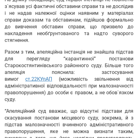
з`ясував усі фактичні обставини справи та не дослідив
і не надав належної оцінки наявним у матеріалах
справи доказам та обставинам, підійшов формально
до вивчення обставин справи, що призвело до
накладення необґрунтованого та надто суворого
стягнення.
Разом з тим, апеляційна інстанція не знайшла підстав
для перегляду “карантинної” постанови
Старокостянтинівського районного суду. Більше того
апеляція пояснила: застосування
вимог
ст.22
КУпАП
(можливість звільнення від
адміністративної відповідальності при малозначності
правопорушення) до особи є правом, а не обов`язком
суду.
“Апеляційний суд вважає, що відсутні підстави для
скасування постанови місцевого суду, зокрема, й з
підстав малозначності вчиненого адміністративного
правопорушення, яке не можна визнати таким,