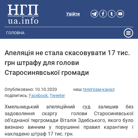
Увійти
ГОЛОВНА
Апеляція не стала скасовувати 17 тис.
грн штрафу для голови
Старосинявської громади
Опубліковано:
10.10.2020
наш
телеграм-канал
поділитись:
Facebook
,
Tweeter
Хмельницький апеляційний суд залишив без
задоволення скаргу голови Старосинявської
об’єднаної тергромади Віталія Здебського, якого було
визнано винним у порушенні правил карантину і
накладено штраф 17 тис. грн.