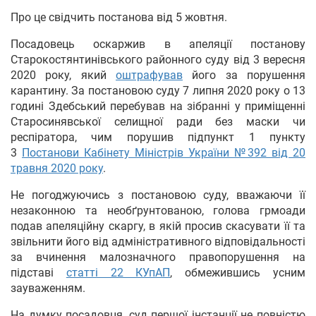
Про це свідчить постанова від 5 жовтня.
Посадовець оскаржив в апеляції постанову
Старокостянтинівського районного суду від 3 вересня
2020 року, який
оштрафував
його за порушення
карантину. За постановою суду 7 липня 2020 року о 13
годині Здебський перебував на зібранні у приміщенні
Старосинявської селищної ради без маски чи
респіратора, чим порушив підпункт 1 пункту
3
Постанови Кабінету Міністрів України №392 від 20
травня 2020 року
.
Не погоджуючись з постановою суду, вважаючи її
незаконною та необґрунтованою, голова грмоади
подав апеляційну скаргу, в якій просив скасувати її та
звільнити його від адміністративного відповідальності
за вчинення малозначного правопорушення на
підставі
статті 22 КУпАП
, обмежившись усним
зауваженням.
На думку посадовця, суд першої інстанції не повністю