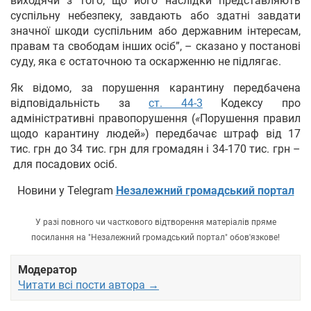
виходячи з того, що його наслідки представляють
суспільну небезпеку, завдають або здатні завдати
значної шкоди суспільним або державним інтересам,
правам та свободам інших осіб”, – сказано у постанові
суду, яка є остаточною та оскарженню не підлягає.
Як відомо, за порушення карантину передбачена
відповідальність за
ст. 44-3
Кодексу про
адміністративні правопорушення (
«
Порушення правил
щодо карантину людей
»
) передбачає штраф від 17
тис. грн до 34 тис. грн для громадян і 34-170 тис. грн –
для посадових осіб.
Новини у Telegram
Незалежний громадський портал
У разі повного чи часткового відтворення матеріалів пряме
посилання на "Незалежний громадський портал" обов'язкове!
Модератор
Читати всі пости автора →