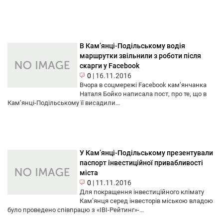
В Кам’янці-Подільському водія
маршрутки звільнили з роботи після
скарги у Facebook
0
|
16.11.2016
Вчора в соцмережі Facebook кам’янчанка
Наталя Бойко написала пост, про те, що в
Кам’янці-Подільському її висадили...
У Кам’янці-Подільському презентували
паспорт інвестиційної привабливості
міста
0
|
11.11.2016
Для покращення інвестиційного клімату
Кам’янця серед інвесторів міською владою
було проведено співпрацю з «IBI-Рейтинг»-...