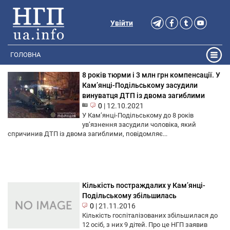
Увійти
ГОЛОВНА
8 років тюрми і 3 млн грн компенсації. У
Кам’янці-Подільському засудили
винуватця ДТП із двома загиблими
0
|
12.10.2021
У Кам’янці-Подільському до 8 років
ув’язнення засудили чоловіка, який
спричинив ДТП із двома загиблими, повідомляє...
Кількість постраждалих у Кам’янці-
Подільському збільшилась
0
|
21.11.2016
Кількість госпіталізованих збільшилася до
12 осіб, з них 9 дітей. Про це НГП заявив