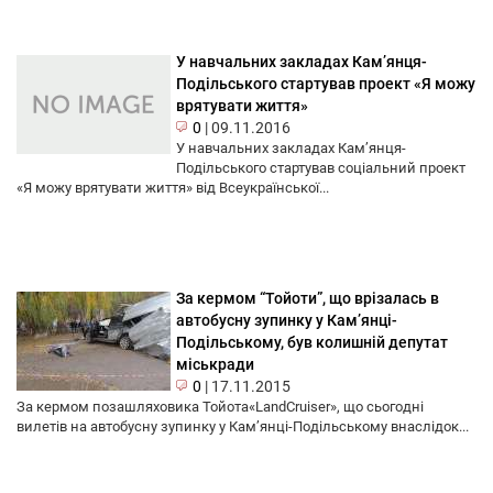
У навчальних закладах Кам’янця-
Подільського стартував проект «Я можу
врятувати життя»
0
|
09.11.2016
У навчальних закладах Кам’янця-
Подільського стартував соціальний проект
«Я можу врятувати життя» від Всеукраїнської...
За кермом “Тойоти”, що врізалась в
автобусну зупинку у Кам’янці-
Подільському, був колишній депутат
міськради
0
|
17.11.2015
За кермом позашляховика Тойота«LandCruiser», що сьогодні
вилетів на автобусну зупинку у Кам’янці-Подільському внаслідок...