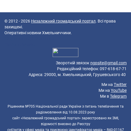
© 2012 - 2026
Незалежний громадський портал
. Всі права
захищені.
Оперативні новини Хмельниччини.
82 queries in 0,272 seconds.
Platform: Mobile.
Зворотній звязок
ngpsite@gmail.com
Редакційний телефон: 097-618-67-71
Адреса: 29000, м. Хмельницький, Грушевського 40
Ми на
Twitter
Ми на
YouTube
Ми в
Telegram
Рішенням №705 Національної ради України з питань телебачення та
радіомовлення від 10.08.2023 року
сайт «Незалежний громадський портал» зареєстровано як ЗМІ,
відомості внесено до Реєстру
суб’єктів у сфері медіа та присвоєно ідентифікатор медіа – R40-01167