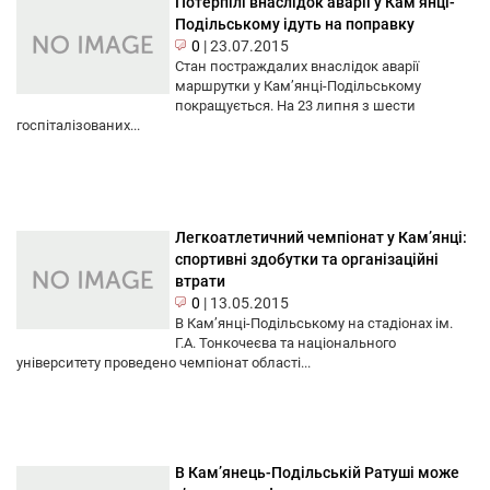
Потерпілі внаслідок аварії у Кам’янці-
Подільському ідуть на поправку
0
|
23.07.2015
Стан постраждалих внаслідок аварії
маршрутки у Кам’янці-Подільському
покращується. На 23 липня з шести
госпіталізованих...
Легкоатлетичний чемпіонат у Кам’янці:
спортивні здобутки та організаційні
втрати
0
|
13.05.2015
В Кам’янці-Подільському на стадіонах ім.
Г.А. Тонкочеєва та національного
університету проведено чемпіонат області...
В Кам’янець-Подільській Ратуші може