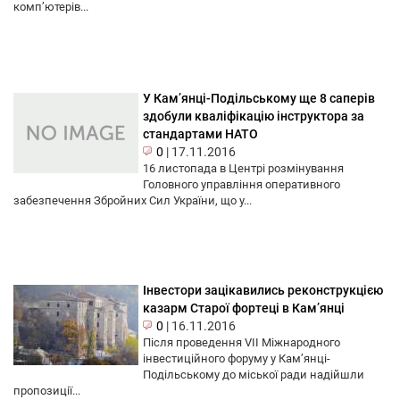
комп’ютерів...
У Кам’янці-Подільському ще 8 саперів
здобули кваліфікацію інструктора за
стандартами НАТО
0
|
17.11.2016
16 листопада в Центрі розмінування
Головного управління оперативного
забезпечення Збройних Сил України, що у...
Інвестори зацікавились реконструкцією
казарм Старої фортеці в Кам’янці
0
|
16.11.2016
Після проведення VII Міжнародного
інвестиційного форуму у Кам’янці-
Подільському до міської ради надійшли
пропозиції...