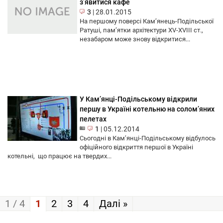
з’явитися кафе
3
|
28.01.2015
На першому поверсі Кам’янець-Подільської
Ратуші, пам’ятки архітектури XV-XVIII ст.,
незабаром може знову відкритися...
У Кам’янці-Подільському відкрили
першу в Україні котельню на солом’яних
пелетах
1
|
05.12.2014
Сьогодні в Кам’янці-Подільському відбулось
офіційного відкриття першої в Україні
котельні, що працює на твердих...
1 / 4
1
2
3
4
Далі »