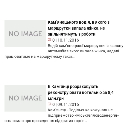
Кам’янецького водія, в якого з
маршрутки випала жінка, не
звільнятимуть з роботи
0
|
10.11.2016
Водій кам’янецької маршрутки, із салону
автомобіля якого випала жінка, надалі
працюватиме на маршрутному таксі...
В Кам’янці розраховують
реконструювати котельню за 8,4
млн.грн
0
|
09.11.2016
Кам’янець-Подільське комунальне
підприємство «Міськтепловоденергія»
оголосило про проведення відкритих торгів...