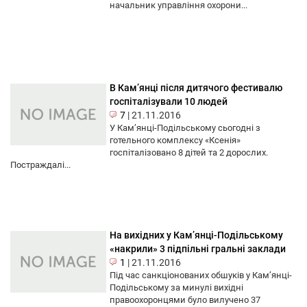
начальник управління охорони...
В Кам’янці після дитячого фестивалю
госпіталізували 10 людей
7
|
21.11.2016
У Кам’янці-Подільському сьогодні з
готельного комплексу «Ксенія»
госпіталізовано 8 дітей та 2 дорослих.
Постраждалі...
На вихідних у Кам’янці-Подільському
«накрили» 3 підпільні гральні заклади
1
|
21.11.2016
Під час санкціонованих обшуків у Кам’янці-
Подільському за минулі вихідні
правоохоронцями було вилучено 37