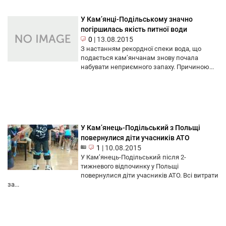
У Кам’янці-Подільському значно
погіршилась якість питної води
0
|
13.08.2015
З настанням рекордної спеки вода, що
подається кам’янчанам знову почала
набувати неприємного запаху. Причиною...
У Кам’янець-Подільський з Польщі
повернулися діти учасників АТО
1
|
10.08.2015
У Кам’янець-Подільський після 2-
тижневого відпочинку у Польщі
повернулися діти учасників АТО. Всі витрати
за...