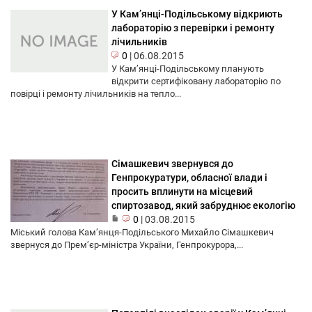
У Кам’янці-Подільському відкриють
лабораторію з перевірки і ремонту
лічильників
0
|
06.08.2015
У Кам’янці-Подільському планують
відкрити сертифіковану лабораторію по
повірці і ремонту лічильників на тепло...
Сімашкевич звернувся до
Генпрокуратури, обласної влади і
просить вплинути на місцевий
спиртозавод, який забруднює екологію
0
|
03.08.2015
Міський голова Кам’янця-Подільського Михайло Сімашкевич
звернуся до Прем’єр-міністра України, Генпрокурора,...