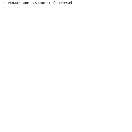
зловмисники виманюють банківські...