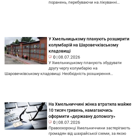
поранень, перебуваючи на лікуванні...
У Хмельницькому планують розширити
колумбарій на Шаровечківському
кладовищі
0
|
08.07.2026
У Хмельницькому планують збудувати
другу чергу колумбарію на
Шаровечківському кладовищі. Необхідність розширення...
На Хмельниччині жінка втратила майже
10 тисяч гривень, намагаючись
оформити «державну допомогу»
0
|
08.07.2026
Правоохоронці Хмельниччини застерігають
громадян від шахрайської схеми, за якою