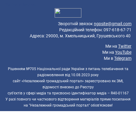
Platform: Mobile.
Зворотній звязок
ngpsite@gmail.com
Редакційний телефон: 097-618-67-71
Адреса: 29000, м. Хмельницький, Грушевського 40
Ми на
Twitter
Ми на
YouTube
Ми в
Telegram
Рішенням №705 Національної ради України з питань телебачення та
радіомовлення від 10.08.2023 року
сайт «Незалежний громадський портал» зареєстровано як ЗМІ,
відомості внесено до Реєстру
суб’єктів у сфері медіа та присвоєно ідентифікатор медіа – R40-01167
У разі повного чи часткового відтворення матеріалів пряме посилання
на "Незалежний громадський портал" обов'язкове!