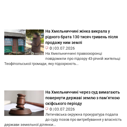
На Хмельниччині жінка викрала у
рідного брата 130 тисяч гривень після
продажу ним землі
0
|
03.07.2026
На Хмельниччині правоохоронці
повідомили про підозру 43-річній жительці
Теофіпольської громади, яку підозрюють...
На Хмельниччині через суд вимагають
повернути державі землю з пам’яткою
скіфського періоду
0
|
03.07.2026
Летичівська окружна прокуратура подала
до суду позов про витребування у власність
держави земельної ділянки...