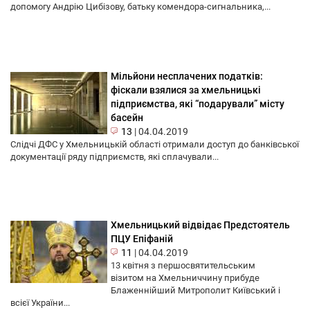
допомогу Андрію Цибізову, батьку комендора-сигнальника,...
Мільйони несплачених податків:
фіскали взялися за хмельницькі
підприємства, які “подарували” місту
басейн
13
|
04.04.2019
Слідчі ДФС у Хмельницькій області отримали доступ до банківської
документації ряду підприємств, які сплачували...
Хмельницький відвідає Предстоятель
ПЦУ Епіфаній
11
|
04.04.2019
13 квітня з першосвятительським
візитом на Хмельниччину прибуде
Блаженнійший Митрополит Київський і
всієї України...