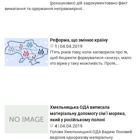
(розшукових) дій задокументовано факт
вимагання та одержання неправомірної...
Реформа, що змінює країну
1
|
04.04.2019
П’ять років тому, коли заговорили про те,
щоб бюджети формувалися «знизу», мало
хто вірив у таку можливість. Проте,...
Хмельницька ОДА виписала
матеріальну допомогу сім’ї моряка,
який у російському полоні
4
|
04.04.2019
Голова Хмельницької ОДА Вадим Лозовий
виділив одноразову матеріальну