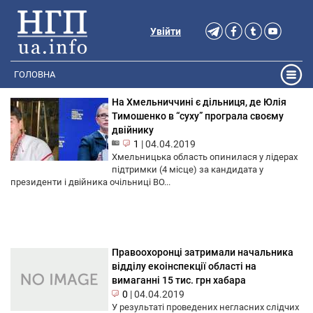
Увійти
ГОЛОВНА
На Хмельниччині є дільниця, де Юлія
Тимошенко в “суху” програла своєму
двійнику
1
|
04.04.2019
Хмельницька область опинилася у лідерах
підтримки (4 місце) за кандидата у
президенти і двійника очільниці ВО...
Правоохоронці затримали начальника
відділу екоінспекції області на
вимаганні 15 тис. грн хабара
0
|
04.04.2019
У результаті проведених негласних слідчих