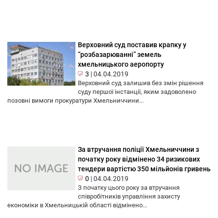
Верховний суд поставив крапку у
“розбазарюванні” земель
хмельницького аеропорту
3
|
04.04.2019
Верховний суд залишив без змін рішення
суду першої інстанції, яким задоволено
позовні вимоги прокуратури Хмельниччини...
За втручання поліції Хмельниччини з
початку року відмінено 34 ризикових
тендери вартістю 350 мільйонів гривень
0
|
04.04.2019
З початку цього року за втручання
співробітників управління захисту
економіки в Хмельницькій області відмінено...