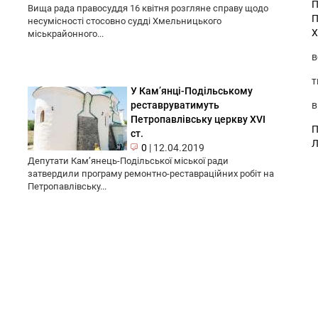
П
Вища рада правосуддя 16 квітня розгляне справу щодо
П
несумісності стосовно судді Хмельницького
Х
міськрайонного...
в
т
У Кам’янці-Подільському
в
реставруватимуть
Петропавлівську церкву XVI
П
ст.
Л
0
|
12.04.2019
Депутати Кам’янець-Подільської міської ради
затвердили програму ремонтно-реставраційних робіт на
Петропавлівську...