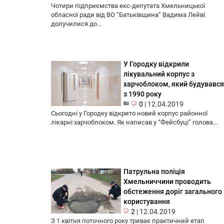
Чотири підприємства екс-депутата Хмельницької
обласної ради від ВО “Батьківщина” Вадима Лейві
долучилися до...
У Городку відкрили
лікувальний корпус з
харчоблоком, який будувався
з 1990 року
0
|
12.04.2019
Сьогодні у Городку відкрито новий корпус районної
лікарні харчоблоком. Як написав у “Фейсбуці” голова...
Патрульна поліція
Хмельниччини проводить
обстеження доріг загального
користування
2
|
12.04.2019
З 1 квітня поточного року триває практичний етап