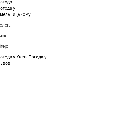
огода
огода у
мельницькому
олог.:
иск:
ітер:
огода у Києві
Погода у
ьвові