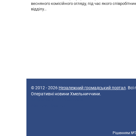
весняного комісійного огляду, під час якого співробітни
відділу...
© 2012 - 2026
Незалежний громадський портал
. Всі
Оперативні новини Хмельниччини.
64 queries in 0,328 seconds.
Platform: Desktop.
Рішенням №70