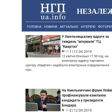
НЕЗАЛЕ
ГОЛОВНА
НОВИНИ
АКТУАЛЬНО
ІНТЕРВ’Ю
ФОТОРЕ
У Хмельницькому вдруге за
тиждень “мінували” ТЦ
“Квартал”
1
|
12.04.2019
12 квітня близько 17.50 год. на
електрону адресу торгового
центру «Квартал» надійшло електронне повідомлення
про...
На Хмельниччині фірми Лейв
профінансували кампанію
кандидата у президенти
Бондара
2
|
12.04.2019