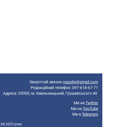
Зворотній звязок
ngpsite@gmail.com
Редакційний телефон: 097-618-67-71
реса: 29000, м. Хмельницький, Грушевського 40
Ми на
Twitter
Ми на
YouTube
Ми в
Telegram
.08.2023 року