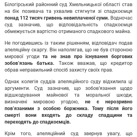
Білогірський районний суд Хмельницької області став
на бік позивача та ухвалив стягнути зі спадкоємця
понад 112 тисяч гривень невиплаченої суми.
Водночас
суд зазначив, що відповідальність спадкоємця
обмежується вартістю отриманого спадкового майна.
Не погодившись із таким рішенням, відповідач подав
апеляційну скаргу. Він наполягав, що не був стороною
мирової угоди
та не знав про існування боргових
зобов’язань батька.
Також вважав, що кредитор
обрав неправильний спосіб захисту своїх прав.
Однак колегія суддів апеляційного суду відхилила ці
аргументи. Суд зазначив, що зобов’язання щодо
відшкодування майнової та моральної шкоди,
визначені мировою угодою,
не є нерозривно
пов’язаними з особою боржника. Тому після його
смерті вони входять до складу спадщини та
переходять до спадкоємців.
Крім того, апеляційний суд звернув увагу, що