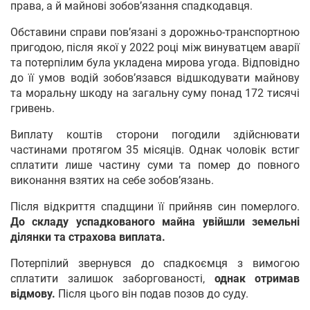
права, а й майнові зобов’язання спадкодавця.
Обставини справи пов’язані з дорожньо-транспортною
пригодою, після якої у 2022 році між винуватцем аварії
та потерпілим була укладена мирова угода. Відповідно
до її умов водій зобов’язався відшкодувати майнову
та моральну шкоду на загальну суму понад 172 тисячі
гривень.
Виплату коштів сторони погодили здійснювати
частинами протягом 35 місяців. Однак чоловік встиг
сплатити лише частину суми та помер до повного
виконання взятих на себе зобов’язань.
Після відкриття спадщини її прийняв син померлого.
До складу успадкованого майна увійшли земельні
ділянки та страхова виплата.
Потерпілий звернувся до спадкоємця з вимогою
сплатити залишок заборгованості,
однак отримав
відмову.
Після цього він подав позов до суду.