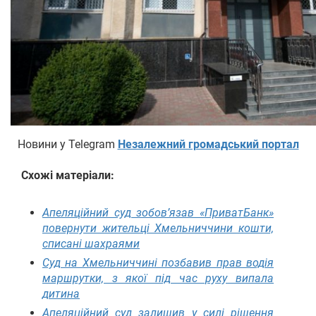
Новини у Telegram
Незалежний громадський портал
Схожі матеріали:
Апеляційний суд зобов’язав «ПриватБанк»
повернути жительці Хмельниччини кошти,
списані шахраями
Суд на Хмельниччині позбавив прав водія
маршрутки, з якої під час руху випала
дитина
Апеляційний суд залишив у силі рішення