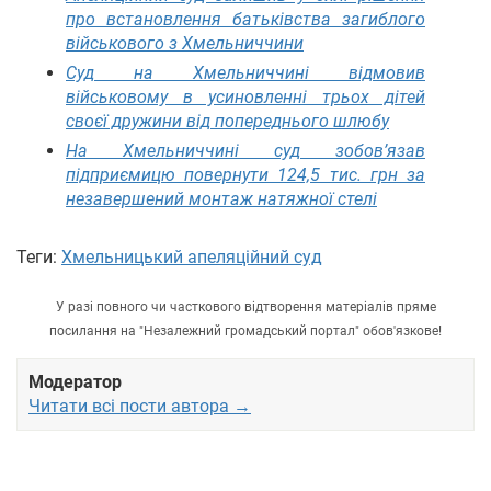
про встановлення батьківства загиблого
військового з Хмельниччини
Суд на Хмельниччині відмовив
військовому в усиновленні трьох дітей
своєї дружини від попереднього шлюбу
На Хмельниччині суд зобов’язав
підприємицю повернути 124,5 тис. грн за
незавершений монтаж натяжної стелі
Теги:
Хмельницький апеляційний суд
У разі повного чи часткового відтворення матеріалів пряме
посилання на "Незалежний громадський портал" обов'язкове!
Модератор
Читати всі пости автора →