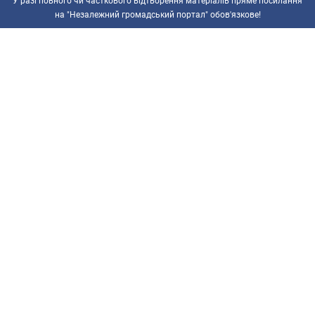
У разі повного чи часткового відтворення матеріалів пряме посилання
на "Незалежний громадський портал" обов'язкове!