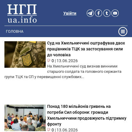
Увійти
ГОЛОВНА
Суд на Хмельниччині оштрафував двох
працівників ТЦК за застосування сили
до чоловіка
0
|
13.06.2026
На Хмельниччині суд визнав винними
старшого солдата та головного сержанта
групи ТЦК та СП у перевищенні службових...
Понад 180 мільйонів гривень на
потреби Сил оборони: громади
Хмельниччини продовжують підтримку
фронту
0
|
13.06.2026