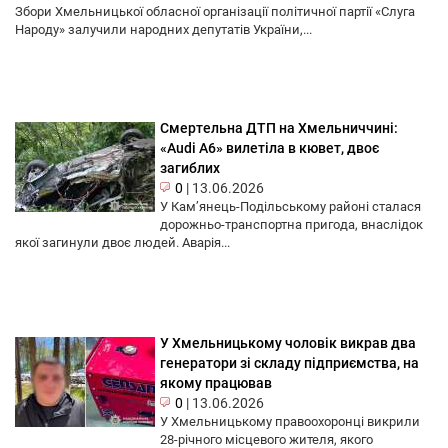
Збори Хмельницької обласної організації політичної партії «Слуга
Народу» залучили народних депутатів України,...
Смертельна ДТП на Хмельниччині:
«Audi A6» вилетіла в кювет, двоє
загиблих
0
|
13.06.2026
У Кам’янець-Подільському районі сталася
дорожньо-транспортна пригода, внаслідок
якої загинули двоє людей. Аварія...
У Хмельницькому чоловік викрав два
генератори зі складу підприємства, на
якому працював
0
|
13.06.2026
У Хмельницькому правоохоронці викрили
28-річного місцевого жителя, якого