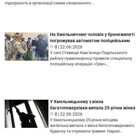
підозрюють в організації схеми незаконного...
На Хмельниччині чоловік у бронежилеті
погрожував автоматом поліцейським
0
|
22.06.2026
У селі Ставище Кам’янець-Подільського
району правоохоронці провели спеціальну
поліцейську операцію «Грім»...
У Хмельницькому з вікна
багатоповерхівки випала 25-річна жінка
0
|
22.06.2026
У Хмельницькому 25-річна місцева
жителька випала з вікна багатоповерхового
будинку та отримала травми. Наразі...