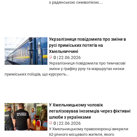
з радянською символікою....
Укрзалізниця повідомила про зміни в
русі приміських потягів на
Хмельниччині
0
|
22.06.2026
Укрзалізниця повідомила про тимчасові
зміни у графіку руху та маршрутах низки
приміських поїздів, що курсують...
У Хмельницькому чоловік
легалізовував іноземців через фіктивні
шлюби з українками
0
|
22.06.2026
У Хмельницькому правоохоронці викрили
62-річного місцевого жителя, якого