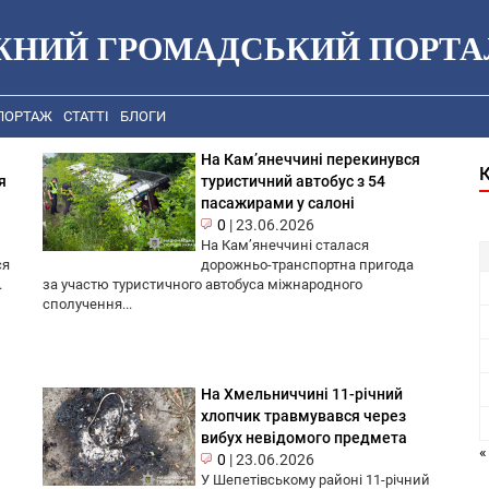
ЖНИЙ ГРОМАДСЬКИЙ ПОРТА
ПОРТАЖ
СТАТТІ
БЛОГИ
На Камʼянеччині перекинувся
я
туристичний автобус з 54
пасажирами у салоні
0
|
23.06.2026
На Кам’янеччині сталася
ся
дорожньо-транспортна пригода
.
за участю туристичного автобуса міжнародного
сполучення...
На Хмельниччині 11-річний
хлопчик травмувався через
вибух невідомого предмета
«
0
|
23.06.2026
У Шепетівському районі 11-річний