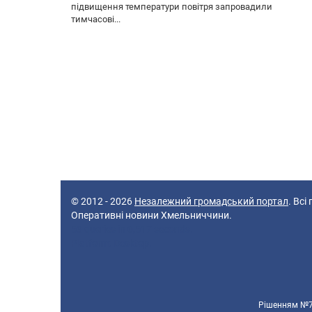
підвищення температури повітря запровадили
тимчасові...
© 2012 - 2026
Незалежний громадський портал
. Всі
Оперативні новини Хмельниччини.
53 queries in 0,517 seconds.
Platform: Desktop.
Рішенням №70