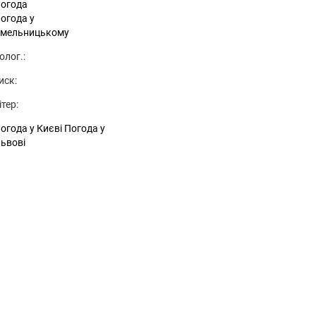
огода
огода у
мельницькому
олог.:
иск:
ітер:
огода у Києві
Погода у
ьвові