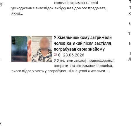
П
хлопчик отримав тілесні
ну
П
ушкодження внаслідок вибуху невідомого предмета,
Х
який...
в
т
У Хмельницькому затримали
в
чоловіка, який після застілля
пограбував свою знайому
П
0
|
23.06.2026
Л
у
У Хмельницькому правоохоронці
оперативно затримали чоловіка,
якого підозрюють у пограбуванні місцевої жительки....
ні