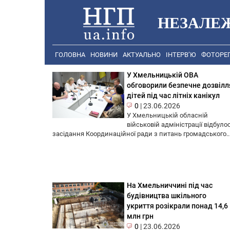
НЕЗАЛЕ
ГОЛОВНА
НОВИНИ
АКТУАЛЬНО
ІНТЕРВ’Ю
ФОТОРЕ
У Хмельницькій ОВА
обговорили безпечне дозвілл
дітей під час літніх канікул
0
|
23.06.2026
У Хмельницькій обласній
військовій адміністрації відбуло
засідання Координаційної ради з питань громадського..
На Хмельниччині під час
будівництва шкільного
укриття розікрали понад 14,6
млн грн
0
|
23.06.2026