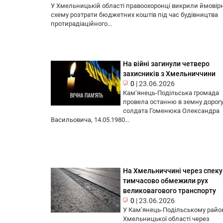
У Хмельницькій області правоохоронці викрили ймовір
схему розтрати бюджетних коштів під час будівництва
протирадіаційного...
На війні загинули четверо
захисників з Хмельниччини
0
|
23.06.2026
Кам’янець-Подільська громада
провела останню в земну дорог
солдата Гоменюка Олександра
Васильовича, 14.05.1980...
На Хмельниччині через спеку
тимчасово обмежили рух
великовагового транспорту
0
|
23.06.2026
У Кам’янець-Подільському райо
Хмельницької області через