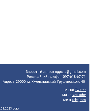
Зворотній звязок
ngpsite@gmail.com
Редакційний телефон: 097-618-67-71
реса: 29000, м. Хмельницький, Грушевського 40
Ми на
Twitter
Ми на
YouTube
Ми в
Telegram
.08.2023 року