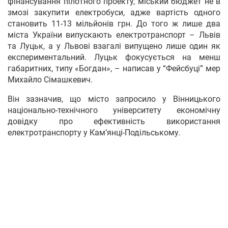
фінансування пілотного проекту, міський бюджет не в
змозі закупити електробуси, адже вартість одного
становить 11-13 мільйонів грн. До того ж лише два
міста України випускають електротранспорт – Львів
та Луцьк, а у Львові взагалі випущено лише один як
експериментальний. Луцьк фокусується на менш
габаритних, типу «Богдан», – написав у “Фейсбуці” мер
Михайло Сімашкевич.
Він зазначив, що місто запросило у Вінницького
національно-технічного університету економічну
довідку про ефективність використання
електротранспорту у Кам’янці-Подільському.