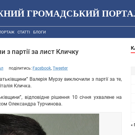
ЖНИЙ ГРОМАДСЬКИЙ ПОРТА
ПОРТАЖ
СТАТТІ
БЛОГИ
К
 з партії за лист Кличку
ал
поділитись:
Facebook
,
Tweeter
атьківщини” Валерія Мурзу виключили з партії за те,
талія Кличка.
ьківщини”, відповідне рішення 10 січня ухвалене на
исом Олександра Турчинова.
« 