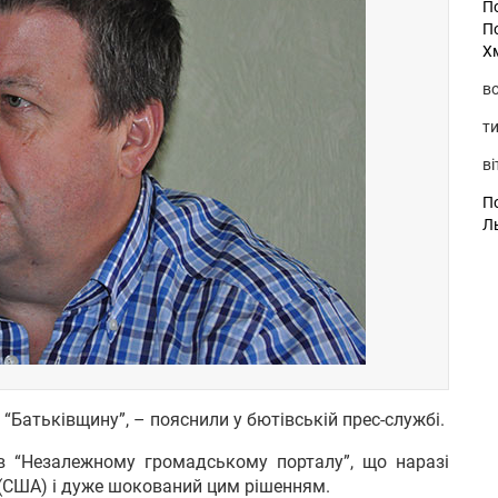
П
П
Х
во
ти
ві
По
Л
ь “Батьківщину”, – пояснили у бютівській прес-службі.
в “Незалежному громадському порталу”, що наразі
 (США) і дуже шокований цим рішенням.