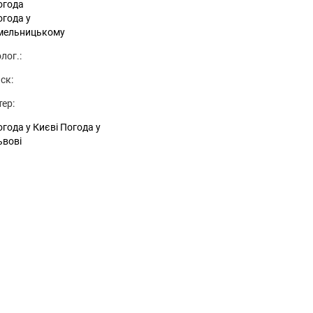
огода
огода у
мельницькому
лог.:
ск:
тер:
года у Києві
Погода у
ьвові