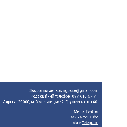
Зворотній звязок
ngpsite@gmail.com
Редакційний телефон: 097-618-67-71
реса: 29000, м. Хмельницький, Грушевського 40
Ми на
Twitter
Ми на
YouTube
Ми в
Telegram