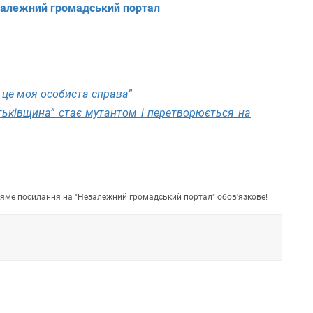
алежний громадський портал
 це моя особиста справа”
атьківщина” стає мутантом і перетворюється на
пряме посилання на "Незалежний громадський портал" обов'язкове!