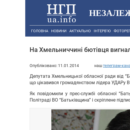
НЕЗАЛЕ
ГОЛОВНА
НОВИНИ
АКТУАЛЬНО
ІНТЕРВ’Ю
ФОТОРЕ
На Хмельниччині бютівця вигнали
Опубліковано:
11.01.2014
наш
телеграм-кан
Депутата Хмельницької обласної ради від “Б
що цікавився громадянством лідера УДАРу Ві
Як повідомили у прес-службі обласної “Бат
Політраді ВО “Батьківщина” і скріплене підп