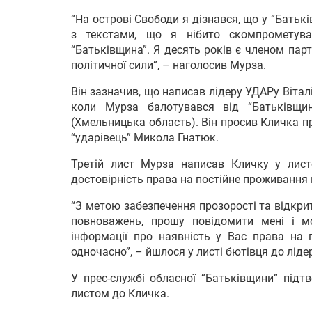
“На острові Свободи я дізнався, що у “Батьк
з текстами, що я нібито скомпрометува
“Батьківщина”. Я десять років є членом парт
політичної сили”, – наголосив Мурза.
Він зазначив, що написав лідеру УДАРу Вітал
коли Мурза балотувався від “Батьківщи
(Хмельницька область). Він просив Кличка п
“ударівець” Микола Гнатюк.
Третій лист Мурза написав Кличку у лис
достовірність права на постійне проживання 
“З метою забезпечення прозорості та відкрит
повноважень, прошу повідомити мені і м
інформації про наявність у Вас права на 
одночасно”, – йшлося у листі бютівця до ліде
У прес-службі обласної “Батьківщини” підт
листом до Кличка.