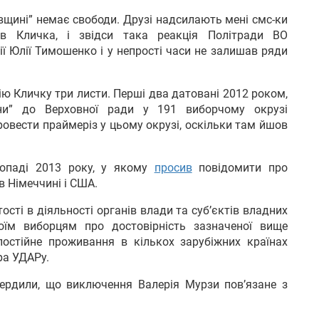
івщині” немає свободи. Друзі надсилають мені смс-ки
в Кличка, і звідси така реакція Політради ВО
ії Юлії Тимошенко і у непрості часи не залишав ряди
ію Кличку три листи. Перші два датовані 2012 роком,
ни” до Верховної ради у 191 виборчому окрузі
ровести праймеріз у цьому окрузі, оскільки там йшов
топаді 2013 року, у якому
просив
повідомити про
в Німеччині і США.
ості в діяльності органів влади та суб’єктів владних
оїм виборцям про достовірність зазначеної вище
постійне проживання в кількох зарубіжних країнах
ра УДАРу.
вердили, що виключення Валерія Мурзи пов’язане з