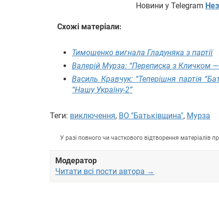
Новини у Telegram
Нез
Схожі матеріали:
Тимошенко вигнала Гладуняка з партії
Валерій Мурза: “Переписка з Кличком —
Василь Кравчук: “Теперішня партія “Б
“Нашу Україну-2”
Теги:
виключення
,
ВО "Батьківщина"
,
Мурза
У разі повного чи часткового відтворення матеріалів 
Модератор
Читати всі пости автора →