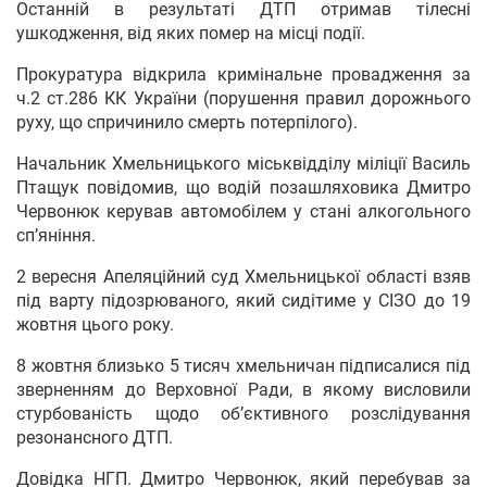
Останній в результаті ДТП отримав тілесні
ушкодження, від яких помер на місці події.
Прокуратура відкрила кримінальне провадження за
ч.2 ст.286 КК України (порушення правил дорожнього
руху, що спричинило смерть потерпілого).
Начальник Хмельницького міськвідділу міліції Василь
Птащук повідомив, що водій позашляховика Дмитро
Червонюк керував автомобілем у стані алкогольного
сп’яніння.
2 вересня Апеляційний суд Хмельницької області взяв
під варту підозрюваного, який сидітиме у СІЗО до 19
жовтня цього року.
8 жовтня близько 5 тисяч хмельничан підписалися під
зверненням до Верховної Ради, в якому висловили
стурбованість щодо об’єктивного розслідування
резонансного ДТП.
Довідка НГП. Дмитро Червонюк, який перебував за