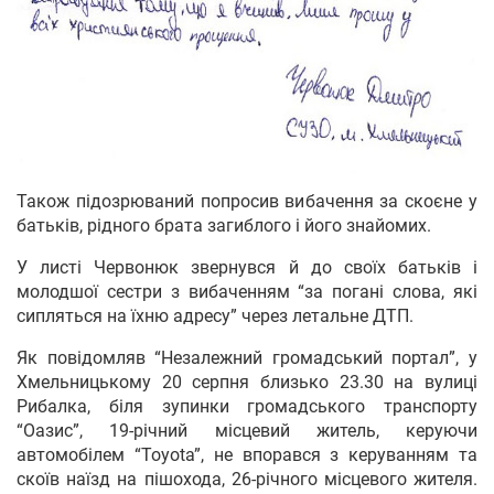
Також підозрюваний попросив вибачення за скоєне у
батьків, рідного брата загиблого і його знайомих.
У листі Червонюк звернувся й до своїх батьків і
молодшої сестри з вибаченням “за погані слова, які
сипляться на їхню адресу” через летальне ДТП.
Як повідомляв “Незалежний громадський портал”, у
Хмельницькому 20 серпня близько 23.30 на вулиці
Рибалка, біля зупинки громадського транспорту
“Оазис”, 19-річний місцевий житель, керуючи
автомобілем “Toyota”, не впорався з керуванням та
скоїв наїзд на пішохода, 26-річного місцевого жителя.