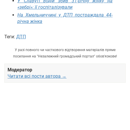
У Славуті водій збив 31-річну жінку на
«зебрі»: її госпіталізували
На Хмельниччині у ДТП постраждала 44-
річна жінка
Теги:
ДТП
У разі повного чи часткового відтворення матеріалів пряме
посилання на "Незалежний громадський портал" обов'язкове!
Модератор
Читати всі пости автора →