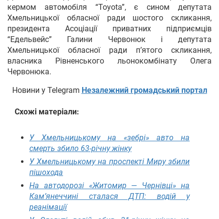
кермом автомобіля “Toyota”, є сином депутата
Хмельницької обласної ради шостого скликання,
президента Асоціації приватних підприємців
“Едельвейс” Галини Червонюк і депутата
Хмельницької обласної ради п’ятого скликання,
власника Рівненського льонокомбінату Олега
Червонюка.
Новини у Telegram
Незалежний громадський портал
Схожі матеріали:
У Хмельницькому на «зебрі» авто на
смерть збило 63-річну жінку
У Хмельницькому на проспекті Миру збили
пішохода
На автодорозі «Житомир — Чернівці» на
Кам’янеччині сталася ДТП: водій у
реанімації