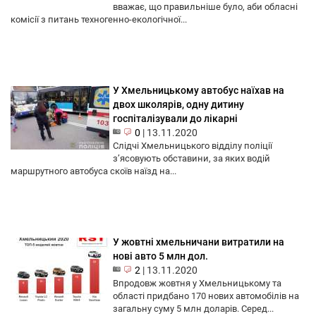
вважає, що правильніше було, аби обласні
комісії з питань техногенно-екологічної...
У Хмельницькому автобус наїхав на
двох школярів, одну дитину
госпіталізували до лікарні
0
|
13.11.2020
Слідчі Хмельницького відділу поліції
з’ясовують обставини, за яких водій
маршрутного автобуса скоїв наїзд на...
У жовтні хмельничани витратили на
нові авто 5 млн дол.
2
|
13.11.2020
Впродовж жовтня у Хмельницькому та
області придбано 170 нових автомобілів на
загальну суму 5 млн доларів. Серед...