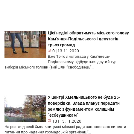
Цієї неділі обиратимуть міського голову
Кам’янця-Подільського і депутатів
трьох громад
0
|
13.11.2020
Вже 15-го листопада у Кам’янець-
Подільському відбудеться другий тур
виборів міського голови (вийшли “свободівець”...
У центрі Хмельницького не буде 25-
поверхівки. Влада планує передати
землю з фундаментом колишнім
“есбеушникам”
13
|
13.11.2020
На розгляд сесії Хмельницької міської ради заплановано винести
питання про надання громадській організації...