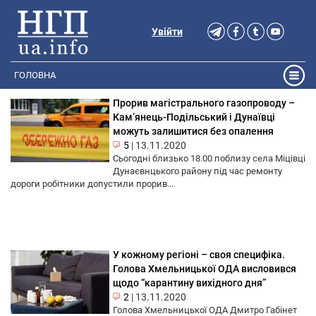
Увійти
ГОЛОВНА
Прорив магістрального газопроводу –
Кам’янець-Подільський і Дунаївці
можуть залишитися без опалення
5
|
13.11.2020
Сьогодні близько 18.00 поблизу села Міцівці
Дунаєвнцького району під час ремонту
дороги робітники допустили прорив...
У кожному регіоні – своя специфіка.
Голова Хмельницької ОДА висловився
щодо “карантину вихідного дня”
2
|
13.11.2020
Голова Хмельницької ОДА Дмитро Габінет