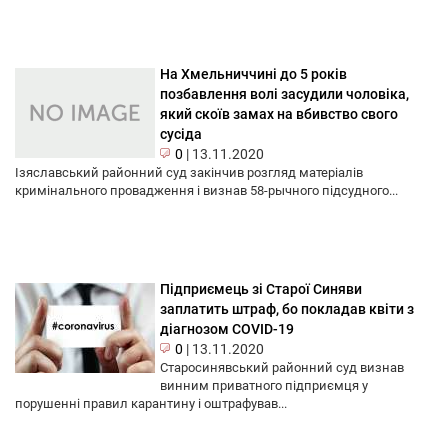
На Хмельниччині до 5 років
позбавлення волі засудили чоловіка,
який скоїв замах на вбивство свого
сусіда
0
|
13.11.2020
Ізяславський районний суд закінчив розгляд матеріалів
кримінального провадження і визнав 58-рычного підсудного...
Підприємець зі Старої Синяви
заплатить штраф, бо покладав квіти з
діагнозом COVID-19
0
|
13.11.2020
Старосинявський районний суд визнав
винним приватного підприємця у
порушенні правил карантину і оштрафував...