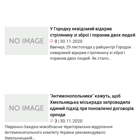
У Городку невідомий відкрив
стрілянину зі зброї і поранив двох людей
0
|
30.11.2020
Ввечері, 29 листопада у райцентрі Городок
невідомий відкрив стрілянину зі зброї і
поранив двох людей. Як стало...
“Антимонопольники” кажуть, щоб
Хмельницька міськрада запровадила
єдиний підхід при поновленні договорів
оренди
3
|
30.11.2020
Південно-Західне міжобласне територіальне відділення
Антимонопольного комітету України рекомендувало
Хмельницькій...